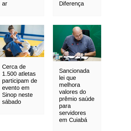
ar
Diferença
Cerca de
Sancionada
1.500 atletas
lei que
participam de
melhora
evento em
valores do
Sinop neste
prêmio saúde
sábado
para
servidores
em Cuiabá