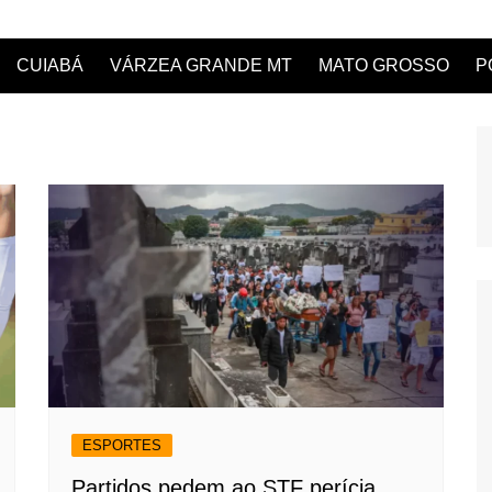
CUIABÁ
VÁRZEA GRANDE MT
MATO GROSSO
P
ESPORTES
Partidos pedem ao STF perícia