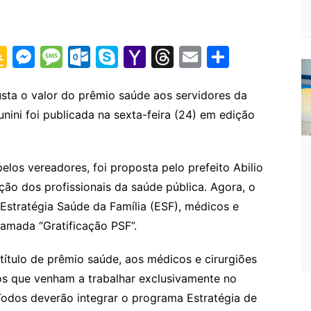
G
M
M
O
S
Y
T
E
S
o
e
e
ut
k
a
hr
m
h
o
s
s
lo
y
h
e
ai
ar
usta o valor do prêmio saúde aos servidores da
unini foi publicada na sexta-feira (24) em edição
gl
s
s
o
p
o
a
l
e
e
e
a
k.
e
o
d
Cl
n
g
c
M
s
elos vereadores, foi proposta pelo prefeito Abilio
a
g
e
o
ai
ção dos profissionais da saúde pública. Agora, o
s
er
m
l
Estratégia Saúde da Família (ESF), médicos e
hamada “Gratificação PSF”.
sr
o
 título de prêmio saúde, aos médicos e cirurgiões
o
ios que venham a trabalhar exclusivamente no
m
odos deverão integrar o programa Estratégia de