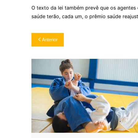
O texto da lei também prevê que os agentes
saúde terão, cada um, o prêmio saúde reajus
Navegação
Anterior
de
Post