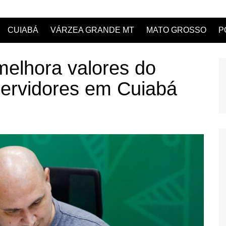
CUIABÁ
VÁRZEA GRANDE MT
MATO GROSSO
P
melhora valores do
servidores em Cuiabá