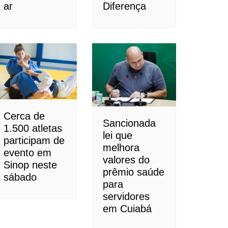
ar
Diferença
Cerca de
Sancionada
1.500 atletas
lei que
participam de
melhora
evento em
valores do
Sinop neste
prêmio saúde
sábado
para
servidores
em Cuiabá