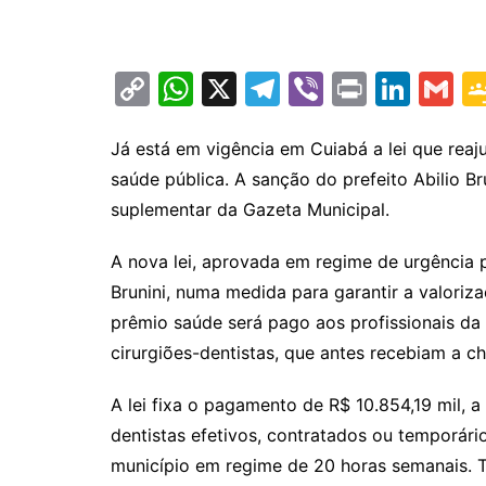
C
W
X
T
Vi
Pr
Li
G
o
h
el
b
in
n
m
p
at
e
er
t
k
ai
Já está em vigência em Cuiabá a lei que reaj
saúde pública. A sanção do prefeito Abilio Br
y
s
gr
e
l
suplementar da Gazeta Municipal.
Li
A
a
dI
n
p
m
n
A nova lei, aprovada em regime de urgência p
k
p
Brunini, numa medida para garantir a valoriza
prêmio saúde será pago aos profissionais da 
cirurgiões-dentistas, que antes recebiam a c
A lei fixa o pagamento de R$ 10.854,19 mil, a
dentistas efetivos, contratados ou temporár
município em regime de 20 horas semanais. T