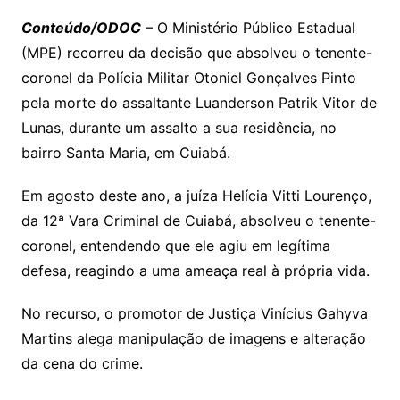
p
at
e
er
t
k
ai
o
s
e
ut
k
a
hr
m
h
y
s
gr
e
l
gl
s
s
lo
y
h
e
ai
ar
Conteúdo/ODOC
– O Ministério Público Estadual
Li
A
a
dI
e
e
(MPE) recorreu da decisão que absolveu o tenente-
s
o
p
o
a
l
e
coronel da Polícia Militar Otoniel Gonçalves Pinto
n
p
m
n
Cl
n
a
k.
e
o
d
pela morte do assaltante Luanderson Patrik Vitor de
k
p
a
g
g
c
M
s
Lunas, durante um assalto a sua residência, no
s
e
e
o
ai
bairro Santa Maria, em Cuiabá.
sr
m
l
o
Em agosto deste ano, a juíza Helícia Vitti Lourenço,
da 12ª Vara Criminal de Cuiabá, absolveu o tenente-
o
coronel, entendendo que ele agiu em legítima
m
defesa, reagindo a uma ameaça real à própria vida.
No recurso, o promotor de Justiça Vinícius Gahyva
Martins alega manipulação de imagens e alteração
da cena do crime.