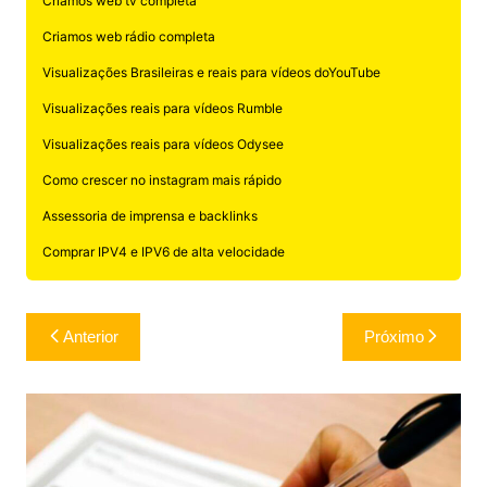
Criamos web tv completa
Criamos web rádio completa
Visualizações Brasileiras e reais para vídeos doYouTube
Visualizações reais para vídeos Rumble
Visualizações reais para vídeos Odysee
Como crescer no instagram mais rápido
Assessoria de imprensa e backlinks
Comprar IPV4 e IPV6 de alta velocidade
Navegação
Anterior
Próximo
de
Post