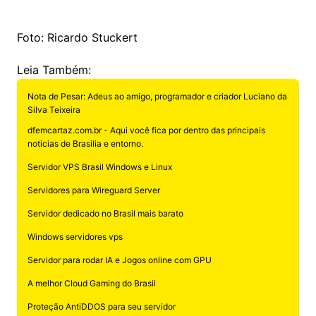
y
s
gr
e
l
gl
s
s
lo
y
h
e
ai
ar
Li
A
a
dI
e
e
s
o
p
o
a
l
e
Foto: Ricardo Stuckert
n
p
m
n
Cl
n
a
k.
e
o
d
k
p
a
g
Leia Também:
g
c
M
s
s
e
e
o
ai
Nota de Pesar: Adeus ao amigo, programador e criador Luciano da
Silva Teixeira
sr
m
l
dfemcartaz.com.br - Aqui você fica por dentro das principais
o
noticias de Brasilia e entorno.
o
Servidor VPS Brasil Windows e Linux
m
Servidores para Wireguard Server
Servidor dedicado no Brasil mais barato
Windows servidores vps
Servidor para rodar IA e Jogos online com GPU
A melhor Cloud Gaming do Brasil
Proteção AntiDDOS para seu servidor