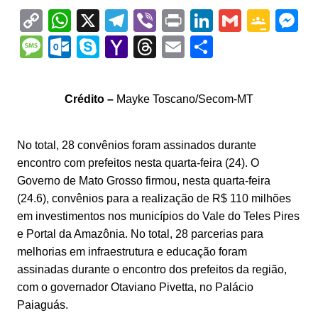
C
W
X
T
Vi
Pr
Li
G
G
M
o
h
el
b
in
n
m
o
e
M
O
S
Y
T
E
S
p
at
e
er
t
k
ai
o
s
e
ut
k
a
hr
m
h
y
s
gr
e
l
gl
s
s
lo
y
h
e
ai
ar
Crédito –
Mayke Toscano/Secom-MT
Li
A
a
dI
e
e
s
o
p
o
a
l
e
n
p
m
n
Cl
n
a
k.
e
o
d
No total, 28 convênios foram assinados durante
k
p
a
g
g
c
M
s
encontro com prefeitos nesta quarta-feira (24). O
s
e
e
o
ai
Governo de Mato Grosso firmou, nesta quarta-feira
sr
m
l
(24.6), convênios para a realização de R$ 110 milhões
em investimentos nos municípios do Vale do Teles Pires
o
e Portal da Amazônia. No total, 28 parcerias para
o
melhorias em infraestrutura e educação foram
m
assinadas durante o encontro dos prefeitos da região,
com o governador Otaviano Pivetta, no Palácio
Paiaguás.