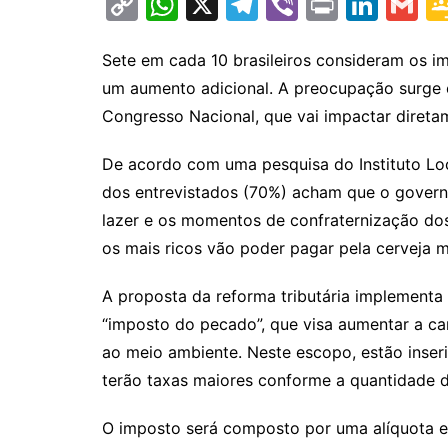
C
W
X
T
Vi
Pr
Li
G
o
h
el
b
in
n
m
p
at
e
er
t
k
ai
Sete em cada 10 brasileiros consideram os i
um aumento adicional. A preocupação surge e
y
s
gr
e
l
Congresso Nacional, que vai impactar direta
Li
A
a
dI
n
p
m
n
De acordo com uma pesquisa do Instituto Loc
k
p
dos entrevistados (70%) acham que o govern
lazer e os momentos de confraternização dos
os mais ricos vão poder pagar pela cerveja m
A proposta da reforma tributária implement
“imposto do pecado”, que visa aumentar a car
ao meio ambiente. Neste escopo, estão inserid
terão taxas maiores conforme a quantidade d
O imposto será composto por uma alíquota e