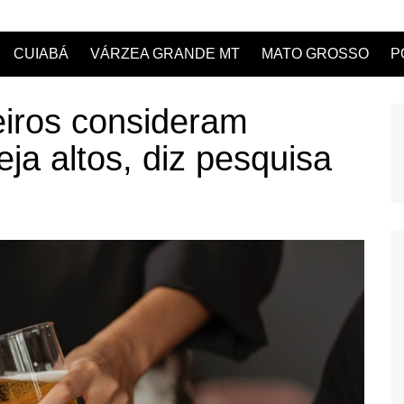
CUIABÁ
VÁRZEA GRANDE MT
MATO GROSSO
P
eiros consideram
ja altos, diz pesquisa