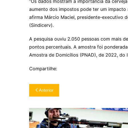
“Os dados mostram a importância da cerveja
aumento dos impostos pode ter um impacto sig
afirma Márcio Maciel, presidente-executivo d
(Sindicerv).
A pesquisa ouviu 2.050 pessoas com mais de
pontos percentuais. A amostra foi ponderad
Amostra de Domicílios (PNAD), de 2022, do Ins
Compartilhe:
Navegação
Anterior
de
Post