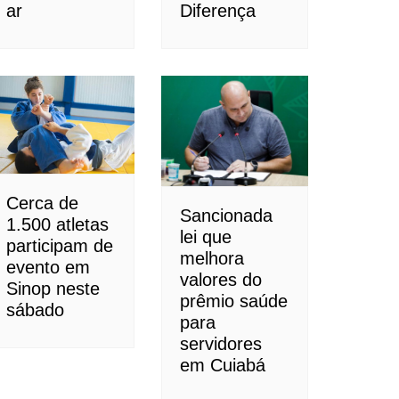
ar
Diferença
Cerca de
Sancionada
1.500 atletas
lei que
participam de
melhora
evento em
valores do
Sinop neste
prêmio saúde
sábado
para
servidores
em Cuiabá