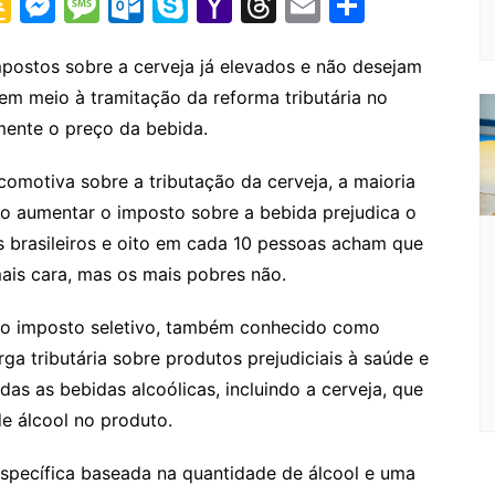
G
M
M
O
S
Y
T
E
S
o
e
e
ut
k
a
hr
m
h
o
s
s
lo
y
h
e
ai
ar
mpostos sobre a cerveja já elevados e não desejam
m meio à tramitação da reforma tributária no
gl
s
s
o
p
o
a
l
e
mente o preço da bebida.
e
e
a
k.
e
o
d
Cl
n
g
c
M
s
omotiva sobre a tributação da cerveja, a maioria
a
g
e
o
ai
o aumentar o imposto sobre a bebida prejudica o
s
er
m
l
 brasileiros e oito em cada 10 pessoas acham que
ais cara, mas os mais pobres não.
sr
o
a o imposto seletivo, também conhecido como
o
ga tributária sobre produtos prejudiciais à saúde e
m
as as bebidas alcoólicas, incluindo a cerveja, que
e álcool no produto.
specífica baseada na quantidade de álcool e uma