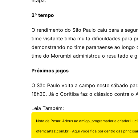
etapa.
2º tempo
O rendimento do São Paulo caiu para a segun
time visitante tinha muita dificuldades para 
demonstrando no time paranaense ao longo d
time do Morumbi administrou o resultado e ga
Próximos jogos
O São Paulo volta a campo neste sábado para 
18h30. Já o Coritiba faz o clássico contra o 
Leia Também:
Nota de Pesar: Adeus ao amigo, programador e criador Luci
dfemcartaz.com.br - Aqui você fica por dentro das principais