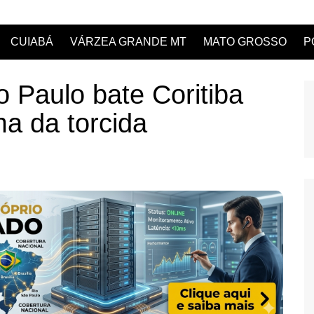
CUIABÁ
VÁRZEA GRANDE MT
MATO GROSSO
P
o Paulo bate Coritiba
ma da torcida