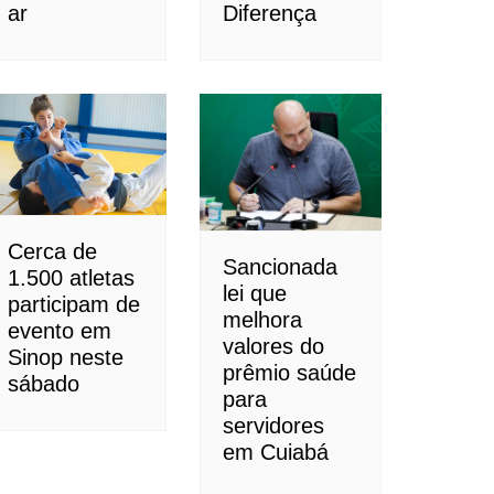
ar
Diferença
Cerca de
Sancionada
1.500 atletas
lei que
participam de
melhora
evento em
valores do
Sinop neste
prêmio saúde
sábado
para
servidores
em Cuiabá