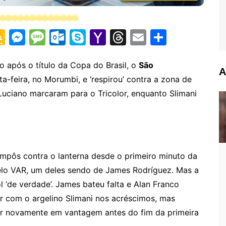
G
M
M
O
S
Y
T
E
S
o
e
e
ut
k
a
hr
m
h
o
s
s
lo
y
h
e
ai
ar
o após o título da Copa do Brasil, o
São
A
ta-feira, no Morumbi, e ‘respirou’ contra a zona de
gl
s
s
o
p
o
a
l
e
uciano marcaram para o Tricolor, enquanto Slimani
e
e
a
k.
e
o
d
Cl
n
g
c
M
s
a
g
e
o
ai
s
er
m
l
impôs contra o lanterna desde o primeiro minuto da
sr
 pelo VAR, um deles sendo de James Rodríguez. Mas a
o
l ‘de verdade’. James bateu falta e Alan Franco
o
 com o argelino Slimani nos acréscimos, mas
m
olor novamente em vantagem antes do fim da primeira