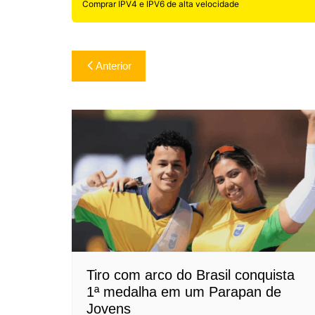
Comprar IPV4 e IPV6 de alta velocidade
Navegação
Anterior
de
Post
Tiro com arco do Brasil conquista
1ª medalha em um Parapan de
Jovens