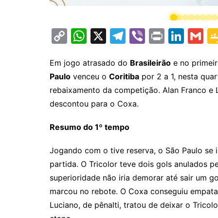
C
W
X
T
Vi
Pr
Li
G
o
h
el
b
in
n
m
p
at
e
er
t
k
ai
Em jogo atrasado do
Brasileirão
e no primeir
Paulo
venceu o
Coritiba
por 2 a 1, nesta quar
y
s
gr
e
l
rebaixamento da competição. Alan Franco e L
Li
A
a
dI
descontou para o Coxa.
n
p
m
n
k
p
Resumo do 1º tempo
Jogando com o tive reserva, o São Paulo se 
partida. O Tricolor teve dois gols anulados
superioridade não iria demorar até sair um go
marcou no rebote. O Coxa conseguiu empatar
Luciano, de pênalti, tratou de deixar o Tric