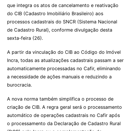
Li
A
a
dI
e
e
que integra os atos de cancelamento e reativação
s
o
p
o
a
l
e
do CIB (Cadastro Imobiliário Brasileiro) aos
n
p
m
n
Cl
n
a
k.
e
o
d
processos cadastrais do SNCR (Sistema Nacional
k
p
a
g
g
c
M
s
de Cadastro Rural), conforme divulgação desta
s
e
e
o
ai
sexta-feira (26).
sr
m
l
o
A partir da vinculação do CIB ao Código do Imóvel
Incra, todas as atualizações cadastrais passam a ser
o
automaticamente processadas no Cafir, eliminando
m
a necessidade de ações manuais e reduzindo a
burocracia.
A nova norma também simplifica o processo de
criação de CIB. A regra geral será o processamento
automático de operações cadastrais no Cafir após
o processamento da Declaração de Cadastro Rural