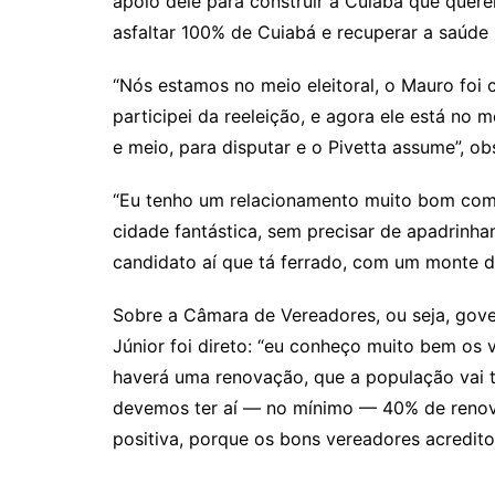
apoio dele para construir a Cuiabá que que
asfaltar 100% de Cuiabá e recuperar a saúde 
“Nós estamos no meio eleitoral, o Mauro foi
participei da reeleição, e agora ele está no
e meio, para disputar e o Pivetta assume”, ob
“Eu tenho um relacionamento muito bom com o
cidade fantástica, sem precisar de apadrinha
candidato aí que tá ferrado, com um monte de 
Sobre a Câmara de Vereadores, ou seja, gove
Júnior foi direto: “eu conheço muito bem os 
haverá uma renovação, que a população vai 
devemos ter aí — no mínimo — 40% de renov
positiva, porque os bons vereadores acredit