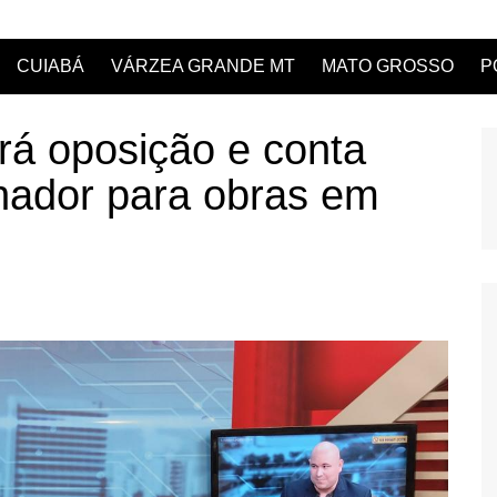
CUIABÁ
VÁRZEA GRANDE MT
MATO GROSSO
P
ará oposição e conta
nador para obras em