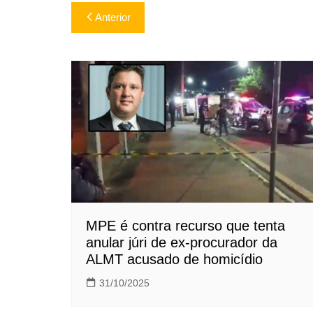
Navegação
Anterior
de
Post
MPE é contra recurso que tenta
anular júri de ex-procurador da
ALMT acusado de homicídio
31/10/2025