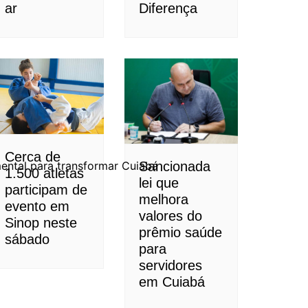
ar
Diferença
Cerca de
Sancionada
ntal para transformar Cuiabá
1.500 atletas
lei que
participam de
melhora
evento em
valores do
Sinop neste
prêmio saúde
sábado
para
servidores
em Cuiabá