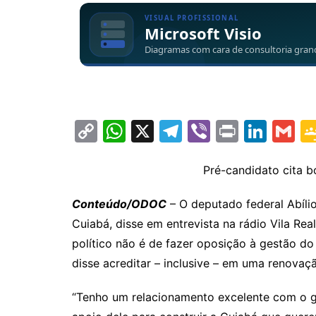
C
W
X
T
Vi
Pr
Li
G
o
h
el
b
in
n
m
p
at
e
er
t
k
ai
Pré-candidato cita 
y
s
gr
e
l
Conteúdo/ODOC
– O deputado federal Abílio
Li
A
a
dI
Cuiabá, disse em entrevista na rádio Vila Rea
n
p
m
n
político não é de fazer oposição à gestão d
k
p
disse acreditar – inclusive – em uma renova
“Tenho um relacionamento excelente com o g