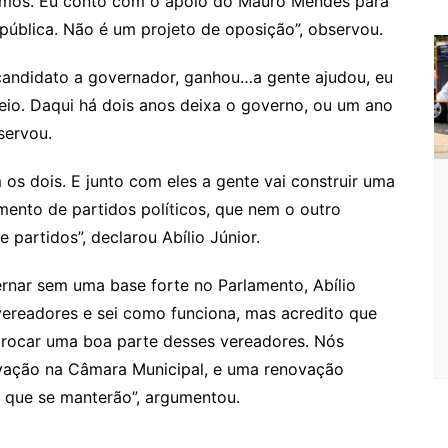
remos. Eu conto com o apoio do Mauro Mendes para
o
pública. Não é um projeto de oposição”, observou.
o
 candidato a governador, ganhou…a gente ajudou, eu
m
 meio. Daqui há dois anos deixa o governo, ou um ano
servou.
s dois. E junto com eles a gente vai construir uma
mento de partidos políticos, que nem o outro
partidos”, declarou Abílio Júnior.
rnar sem uma base forte no Parlamento, Abílio
vereadores e sei como funciona, mas acredito que
trocar uma boa parte desses vereadores. Nós
ação na Câmara Municipal, e uma renovação
o que se manterão”, argumentou.