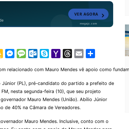
G
M
M
O
S
Y
T
E
S
o
e
e
ut
k
a
hr
m
h
o
s
s
lo
y
h
e
ai
ar
bom relacionado com Mauro Mendes vê apoio como fundame
gl
s
s
o
p
o
a
l
e
 Júnior (PL), pré-candidato do partido a prefeito de
e
e
a
k.
e
o
d
l FM, nesta segunda-feira (10), que seu projeto
Cl
n
g
c
M
s
o governador Mauro Mendes (União). Abílio Júnior
a
g
e
o
ai
ção de 40% na Câmara de Vereadores.
s
er
m
l
overnador Mauro Mendes. Inclusive, conto com o
sr