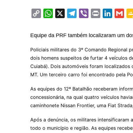
C
W
X
T
Vi
Pr
Li
G
o
h
el
b
in
n
m
p
at
e
er
t
k
ai
Equipe da PRF também localizaram um dos 
y
s
gr
e
l
Li
A
a
dI
Policiais militares do 3º Comando Regional p
dois homens suspeitos de furtar 4 veículos 
n
p
m
n
Cuiabá). Dois automóveis foram localizados
k
p
MT. Um terceiro carro foi encontrado pela Pol
As equipes do 12º Batalhão receberam info
concessionária, na qual quatro veículos hav
caminhonete Nissan Frontier, uma Fiat Strad
Após a denúncia, os militares intensificaram
todo o município e região. As equipes rece