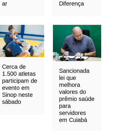
ar
Diferença
Cerca de
Sancionada
1.500 atletas
lei que
participam de
melhora
evento em
valores do
Sinop neste
prêmio saúde
sábado
para
servidores
em Cuiabá