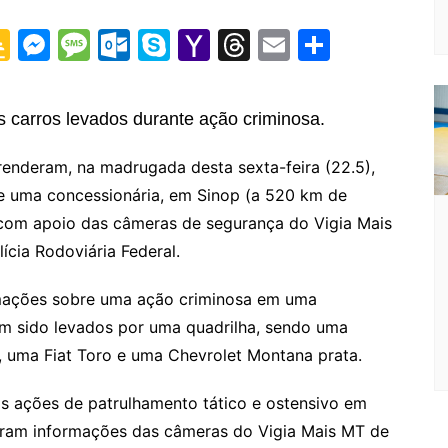
G
M
M
O
S
Y
T
E
S
o
e
e
ut
k
a
hr
m
h
o
s
s
lo
y
h
e
ai
ar
carros levados durante ação criminosa.
gl
s
s
o
p
o
a
l
e
e
e
a
k.
e
o
d
renderam, na madrugada desta sexta-feira (22.5),
de uma concessionária, em Sinop (a 520 km de
Cl
n
g
c
M
s
 com apoio das câmeras de segurança do Vigia Mais
a
g
e
o
ai
ícia Rodoviária Federal.
s
er
m
l
sr
rmações sobre uma ação criminosa em uma
o
iam sido levados por uma quadrilha, sendo uma
a, uma Fiat Toro e uma Chevrolet Montana prata.
o
m
 as ações de patrulhamento tático e ostensivo em
beram informações das câmeras do Vigia Mais MT de