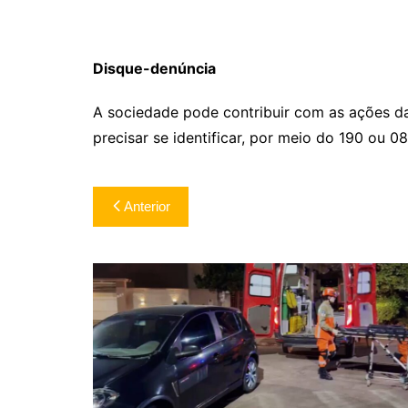
Disque-denúncia
A sociedade pode contribuir com as ações da 
precisar se identificar, por meio do 190 ou 
Navegação
Anterior
de
Post