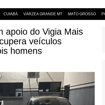
CUIABÁ
VÁRZEA GRANDE MT
MATO GROSSO
P
apoio do Vigia Mais
ecupera veículos
ois homens