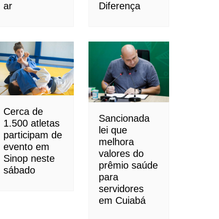
ar
Diferença
Cerca de
Sancionada
1.500 atletas
lei que
participam de
melhora
evento em
valores do
Sinop neste
prêmio saúde
sábado
para
servidores
em Cuiabá