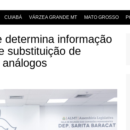
CUIABÁ
VÁRZEA GRANDE MT
MATO GROSSO
P
e determina informação
 substituição de
s análogos