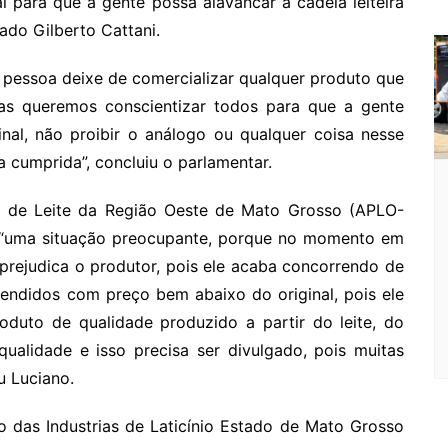
al para que a gente possa alavancar a cadeia leiteira
m
ado Gilberto Cattani.
pessoa deixe de comercializar qualquer produto que
as queremos conscientizar todos para que a gente
inal, não proibir o análogo ou qualquer coisa nesse
a cumprida”, concluiu o parlamentar.
s de Leite da Região Oeste de Mato Grosso (APLO-
é “uma situação preocupante, porque no momento em
 prejudica o produtor, pois ele acaba concorrendo de
vendidos com preço bem abaixo do original, pois ele
oduto de qualidade produzido a partir do leite, do
ualidade e isso precisa ser divulgado, pois muitas
u Luciano.
to das Industrias de Laticínio Estado de Mato Grosso