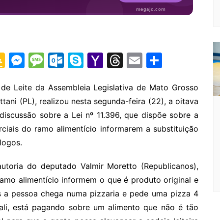
G
M
M
O
S
Y
T
E
S
o
e
e
ut
k
a
hr
m
h
o
s
s
lo
y
h
e
ai
ar
 de Leite da Assembleia Legislativa de Mato Grosso
ani (PL), realizou nesta segunda-feira (22), a oitava
gl
s
s
o
p
o
a
l
e
 discussão sobre a Lei nº 11.396, que dispõe sobre a
e
e
a
k.
e
o
d
ciais do ramo alimentício informarem a substituição
Cl
n
g
c
M
s
logos.
a
g
e
o
ai
s
er
m
l
autoria do deputado Valmir Moretto (Republicanos),
ramo alimentício informem o que é produto original e
sr
s a pessoa chega numa pizzaria e pede uma pizza 4
o
 ali, está pagando sobre um alimento que não é tão
o