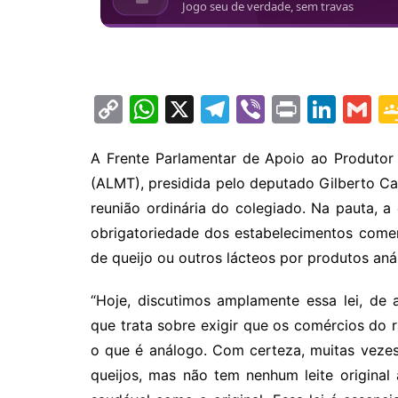
C
W
X
T
Vi
Pr
Li
G
o
h
el
b
in
n
m
p
at
e
er
t
k
ai
A Frente Parlamentar de Apoio ao Produtor
(ALMT), presidida pelo deputado Gilberto Catt
y
s
gr
e
l
reunião ordinária do colegiado. Na pauta, a
Li
A
a
dI
obrigatoriedade dos estabelecimentos comer
n
p
m
n
de queijo ou outros lácteos por produtos aná
k
p
“Hoje, discutimos amplamente essa lei, de 
que trata sobre exigir que os comércios do 
o que é análogo. Com certeza, muitas veze
queijos, mas não tem nenhum leite original