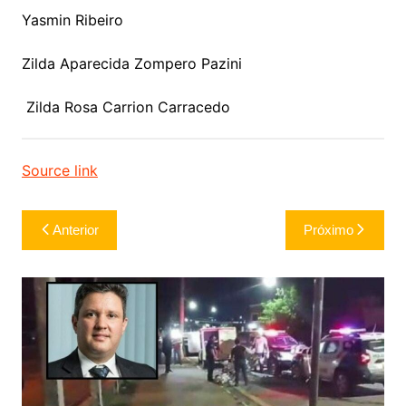
Yasmin Ribeiro
Zilda Aparecida Zompero Pazini
Zilda Rosa Carrion Carracedo
Source link
Navegação
Anterior
Próximo
de
Post