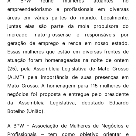
y
s
gr
e
l
gl
s
s
lo
y
h
e
ai
ar
A BPW reúne mulheres atuantes no
Li
A
a
dI
e
e
empreendedorismo e profissionais em diversas
s
o
p
o
a
l
e
áreas em várias partes do mundo. Localmente,
n
p
m
n
Cl
n
a
k.
e
o
d
juntas elas são parte da mola propulsora do
k
p
a
g
g
c
M
s
mercado mato-grossense e responsáveis por
s
e
e
o
ai
geração de emprego e renda em nosso estado.
sr
m
l
Essas mulheres que estão em diversas frentes de
o
atuação foram homenageadas na noite de ontem
o
(25), pela Assembleia Legislativa de Mato Grosso
m
(ALMT) pela importância de suas presenças em
Mato Grosso. A homenagem para 115 mulheres de
negócios foi proposta e entregue pelo presidente
da Assembleia Legislativa, deputado Eduardo
Botelho (União).
A BPW – Associação de Mulheres de Negócios e
Profissionais – tem como objetivo orientar e