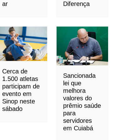
ar
Diferença
Cerca de
Sancionada
1.500 atletas
lei que
participam de
melhora
evento em
valores do
Sinop neste
prêmio saúde
sábado
para
servidores
em Cuiabá