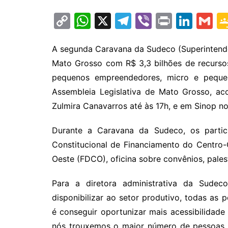
C
W
X
T
Vi
Pr
Li
G
o
h
el
b
in
n
m
p
at
e
er
t
k
ai
A segunda Caravana da Sudeco (Superintend
Mato Grosso com R$ 3,3 bilhões de recursos 
y
s
gr
e
l
pequenos empreendedores, micro e peque
Li
A
a
dI
Assembleia Legislativa de Mato Grosso, ac
n
p
m
n
Zulmira Canavarros até às 17h, e em Sinop no
k
p
Durante a Caravana da Sudeco, os partic
Constitucional de Financiamento do Centro
Oeste (FDCO), oficina sobre convênios, pales
Para a diretora administrativa da Sudec
disponibilizar ao setor produtivo, todas as 
é conseguir oportunizar mais acessibilidade 
nós trouxemos o maior número de pessoas q