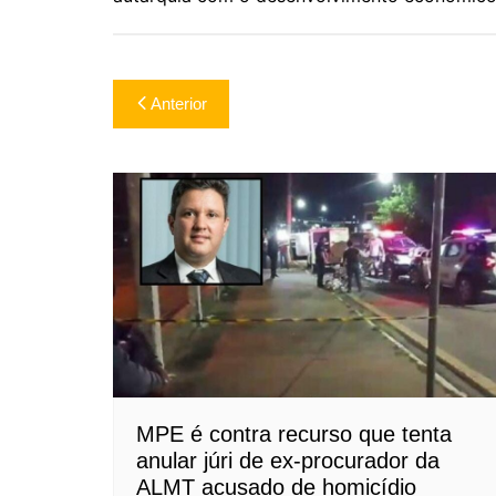
Navegação
Anterior
de
Post
MPE é contra recurso que tenta
anular júri de ex-procurador da
ALMT acusado de homicídio