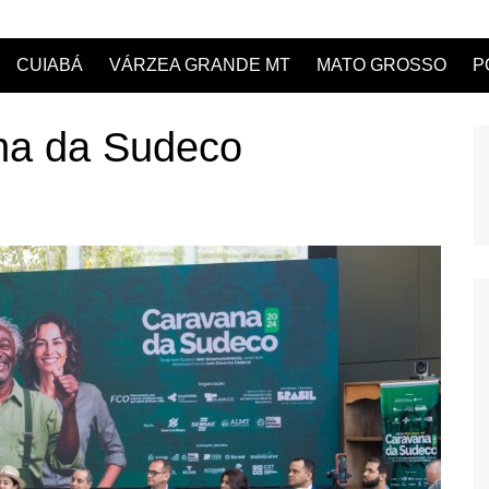
CUIABÁ
VÁRZEA GRANDE MT
MATO GROSSO
P
na da Sudeco