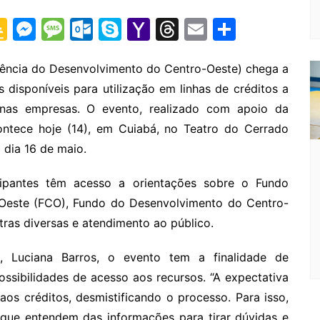
G
M
M
O
S
Y
T
E
S
o
e
e
ut
k
a
hr
m
h
o
s
s
lo
y
h
e
ai
ar
ência do Desenvolvimento do Centro-Oeste) chega a
disponíveis para utilização em linhas de créditos a
gl
s
s
o
p
o
a
l
e
nas empresas. O evento, realizado com apoio da
e
e
a
k.
e
o
d
ontece hoje (14), em Cuiabá, no Teatro do Cerrado
Cl
n
g
c
M
s
 dia 16 de maio.
a
g
e
o
ai
s
er
m
l
ipantes têm acesso a orientações sobre o Fundo
-Oeste (FCO), Fundo do Desenvolvimento do Centro-
sr
tras diversas e atendimento ao público.
o
o
o, Luciana Barros, o evento tem a finalidade de
m
possibilidades de acesso aos recursos. “A expectativa
aos créditos, desmistificando o processo. Para isso,
ue entendem das informações para tirar dúvidas e