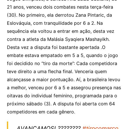
k
p
a
g
g
c
M
s
21 anos, venceu dois combates nesta terça-feira
s
e
e
o
ai
(30). No primeiro, ela derrotou Zana Pintaric, da
sr
m
l
Eslováquia, com tranquilidade por 6 a 2. Na
o
sequência ela voltou a entrar em ação, desta vez
o
contra a atleta da Malásia Syaqiera Mashayikh.
m
Desta vez a disputa foi bastante apertada .O
embate estava empatado em 5 a 5, quando o jogo
foi decidido no “tiro da morte”: Cada competidora
teve direito a uma flecha final. Venceria quem
alcançasse a maior pontuação. Aí, a brasileira levou
a melhor, venceu por 6 a 5 e assegrou presença nas
oitavas do individual feminino, programada para o
próximo sábado (3). A disputa foi aberta com 64
competidores em cada gênero.
AVANÇAMOS! ????????
#tirocomarco