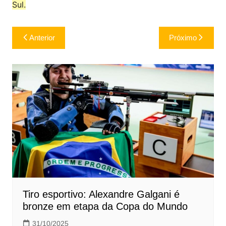
Sul.
Navegação
Anterior
Próximo
de
Post
Tiro esportivo: Alexandre Galgani é
bronze em etapa da Copa do Mundo
31/10/2025