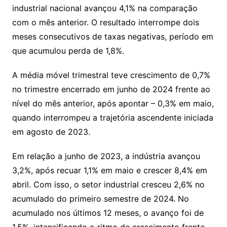
s
o
p
o
a
l
e
industrial nacional avançou 4,1% na comparação
n
p
m
n
Cl
n
a
k.
e
o
d
com o mês anterior. O resultado interrompe dois
k
p
a
g
g
c
M
s
meses consecutivos de taxas negativas, período em
s
e
e
o
ai
que acumulou perda de 1,8%.
sr
m
l
o
A média móvel trimestral teve crescimento de 0,7%
no trimestre encerrado em junho de 2024 frente ao
o
nível do mês anterior, após apontar – 0,3% em maio,
m
quando interrompeu a trajetória ascendente iniciada
em agosto de 2023.
Em relação a junho de 2023, a indústria avançou
3,2%, após recuar 1,1% em maio e crescer 8,4% em
abril. Com isso, o setor industrial cresceu 2,6% no
acumulado do primeiro semestre de 2024. No
acumulado nos últimos 12 meses, o avanço foi de
1,5%, intensificando o ritmo de crescimento frente