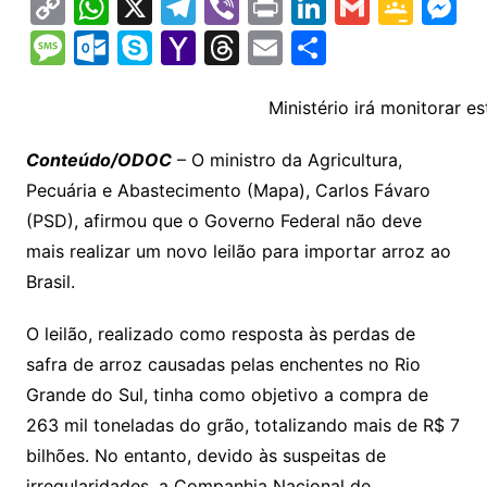
C
W
X
T
Vi
Pr
Li
G
G
M
o
h
el
b
in
n
m
o
e
M
O
S
Y
T
E
S
p
at
e
er
t
k
ai
o
s
e
ut
k
a
hr
m
h
y
s
gr
e
l
gl
s
s
lo
y
h
e
ai
ar
Ministério irá monitorar 
Li
A
a
dI
e
e
s
o
p
o
a
l
e
Conteúdo/ODOC
– O ministro da Agricultura,
n
p
m
n
Cl
n
a
k.
e
o
d
Pecuária e Abastecimento (Mapa), Carlos Fávaro
k
p
a
g
g
c
M
s
(PSD), afirmou que o Governo Federal não deve
s
e
e
o
ai
mais realizar um novo leilão para importar arroz ao
sr
m
l
Brasil.
o
O leilão, realizado como resposta às perdas de
o
safra de arroz causadas pelas enchentes no Rio
m
Grande do Sul, tinha como objetivo a compra de
263 mil toneladas do grão, totalizando mais de R$ 7
bilhões. No entanto, devido às suspeitas de
irregularidades, a Companhia Nacional de