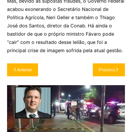
Mas, devido as supostas fraudes, o Governo Federal
acabou exonerando o Secretário Nacional de
Política Agrícola, Neri Geller e também o Thiago
José dos Santos, diretor da Conab. Há ainda o
bastidor de que o próprio ministro Fávaro pode
“cair” com o resultado desse leilão, que foi a
principal crise de imagem sofrida pela atual gestão.
Navegação
Anterior
Próximo
de
Post