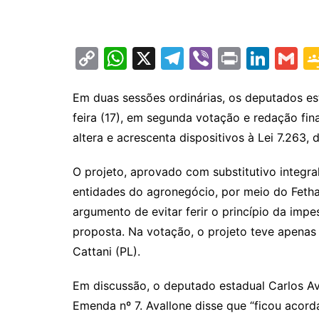
C
W
X
T
Vi
Pr
Li
G
o
h
el
b
in
n
m
p
at
e
er
t
k
ai
Em duas sessões ordinárias, os deputados e
feira (17), em segunda votação e redação fin
y
s
gr
e
l
altera e acrescenta dispositivos à Lei 7.263,
Li
A
a
dI
n
p
m
n
O projeto, aprovado com substitutivo integra
k
p
entidades do agronegócio, por meio do Fethab
argumento de evitar ferir o princípio da impe
proposta. Na votação, o projeto teve apena
Cattani (PL).
Em discussão, o deputado estadual Carlos A
Emenda nº 7. Avallone disse que “ficou acor