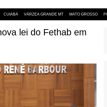
CUIABÁ
VÁRZEA GRANDE MT
MATO GROSSO
P
ova lei do Fethab em