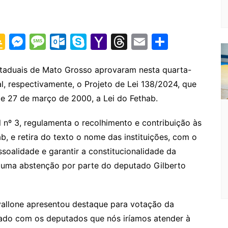
G
M
M
O
S
Y
T
E
S
o
e
e
ut
k
a
hr
m
h
o
s
s
lo
y
h
e
ai
ar
staduais de Mato Grosso aprovaram nesta quarta-
al, respectivamente, o Projeto de Lei 138/2024, que
gl
s
s
o
p
o
a
l
e
 de 27 de março de 2000, a Lei do Fethab.
e
e
a
k.
e
o
d
Cl
n
g
c
M
s
l nº 3, regulamenta o recolhimento e contribuição às
a
g
e
o
ai
, e retira do texto o nome das instituições, com o
s
er
m
l
ssoalidade e garantir a constitucionalidade da
s uma abstenção por parte do deputado Gilberto
sr
o
o
vallone apresentou destaque para votação da
m
dado com os deputados que nós iríamos atender à