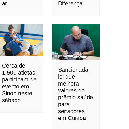
ar
Diferença
Cerca de
Sancionada
1.500 atletas
lei que
participam de
melhora
evento em
valores do
Sinop neste
prêmio saúde
sábado
para
servidores
em Cuiabá