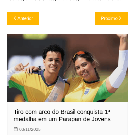
Navegação
Anterior
Próximo
de
Post
Tiro com arco do Brasil conquista 1ª
medalha em um Parapan de Jovens
03/11/2025