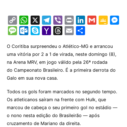
C
W
X
T
Vi
Pr
Li
G
G
M
o
h
el
b
in
n
m
o
e
M
O
S
Y
T
E
S
p
at
e
er
t
k
ai
o
s
e
ut
k
a
hr
m
h
y
s
gr
e
l
gl
s
s
lo
y
h
e
ai
ar
O Coritiba surpreendeu o Atlético-MG e arrancou
Li
A
a
dI
e
e
uma vitória por 2 a 1 de virada, neste domingo (8),
s
o
p
o
a
l
e
na Arena MRV, em jogo válido pela 26ª rodada
n
p
m
n
Cl
n
a
k.
e
o
d
do Campeonato Brasileiro. É a primeira derrota do
k
p
a
g
g
c
M
s
Galo em sua nova casa.
s
e
e
o
ai
sr
m
l
Todos os gols foram marcados no segundo tempo.
o
Os atleticanos saíram na frente com Hulk, que
marcou de cabeça o seu primeiro gol no estádio —
o
o nono nesta edição do Brasileirão — após
m
cruzamento de Mariano da direita.