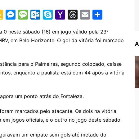
G
M
M
O
S
Y
T
E
S
o
e
e
ut
k
a
hr
m
h
o
s
s
lo
y
h
e
ai
ar
a 0 neste sábado (16) em jogo válido pela 23ª
RV, em Belo Horizonte. O gol da vitória foi marcado
gl
s
s
o
p
o
a
l
e
A
e
e
a
k.
e
o
d
Cl
n
g
c
M
s
stância para o Palmeiras, segundo colocado, caísse
a
g
e
o
ai
ntos, enquanto a paulista está com 44 após a vitória
s
er
m
l
sr
 agora um ponto atrás do Fortaleza.
o
o
foram marcados pelo atacante. Os dois na vitória
a em jogos oficiais, e o outro no jogo deste sábado.
m
seguravam um empate sem gols até metade do