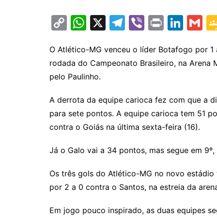
C
W
X
T
Vi
Pr
Li
G
o
h
el
b
in
n
m
p
at
e
er
t
k
ai
O Atlético-MG venceu o líder Botafogo por 1 
rodada do Campeonato Brasileiro, na Arena M
y
s
gr
e
l
pelo Paulinho.
Li
A
a
dI
n
p
m
n
A derrota da equipe carioca fez com que a di
k
p
para sete pontos. A equipe carioca tem 51 po
contra o Goiás na última sexta-feira (16).
Já o Galo vai a 34 pontos, mas segue em 9º,
Os três gols do Atlético-MG no novo estádio 
por 2 a 0 contra o Santos, na estreia da aren
Em jogo pouco inspirado, as duas equipes 