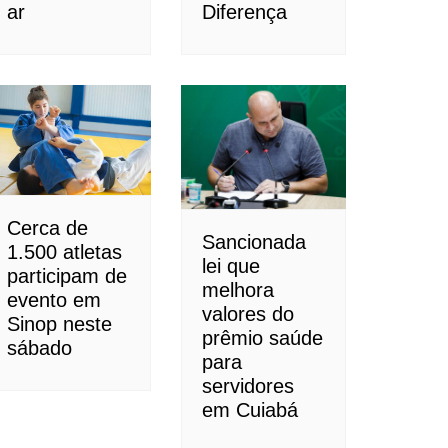
ar
Diferença
Cerca de
Sancionada
1.500 atletas
lei que
participam de
melhora
evento em
valores do
Sinop neste
prêmio saúde
sábado
para
servidores
em Cuiabá