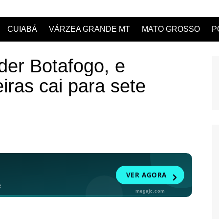
CUIABÁ
VÁRZEA GRANDE MT
MATO GROSSO
P
der Botafogo, e
iras cai para sete