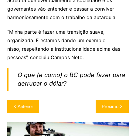
acredita que eventualmente a sociedade e os
governantes vão entender e passar a conviver
harmoniosamente com o trabalho da autarquia.
“Minha parte é fazer uma transição suave,
organizada. E estamos dando um exemplo
nisso, respeitando a institucionalidade acima das
pessoas”, concluiu Campos Neto.
O que (e como) o BC pode fazer para
derrubar o dólar?
Navegação
Anterior
Próximo
de
Post