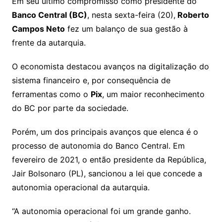
y
s
gr
e
l
gl
s
s
lo
y
h
e
ai
ar
Em seu último compromisso como presidente do
Li
A
a
dI
e
e
Banco Central (BC)
, nesta sexta-feira (20),
Roberto
s
o
p
o
a
l
e
Campos Neto
fez um balanço de sua gestão à
n
p
m
n
Cl
n
a
k.
e
o
d
frente da autarquia.
k
p
a
g
g
c
M
s
s
e
e
o
ai
O economista destacou avanços na digitalização do
sr
m
l
sistema financeiro e, por consequência de
o
ferramentas como o
Pix
, um maior reconhecimento
do BC por parte da sociedade.
o
m
Porém, um dos principais avanços que elenca é o
processo de autonomia do Banco Central. Em
fevereiro de 2021, o então presidente da República,
Jair Bolsonaro (PL), sancionou a lei que concede a
autonomia operacional da autarquia.
“A autonomia operacional foi um grande ganho.