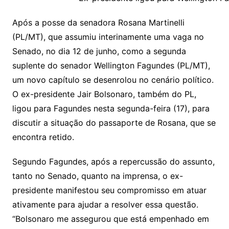
s
lo
y
h
e
ai
ar
Li
A
a
dI
e
e
s
o
p
o
a
l
e
Após a posse da senadora Rosana Martinelli
n
p
m
n
Cl
n
a
k.
e
o
d
(PL/MT), que assumiu interinamente uma vaga no
k
p
a
g
g
c
M
s
Senado, no dia 12 de junho, como a segunda
s
e
e
o
ai
suplente do senador Wellington Fagundes (PL/MT),
sr
m
l
um novo capítulo se desenrolou no cenário político.
o
O ex-presidente Jair Bolsonaro, também do PL,
ligou para Fagundes nesta segunda-feira (17), para
o
discutir a situação do passaporte de Rosana, que se
m
encontra retido.
Segundo Fagundes, após a repercussão do assunto,
tanto no Senado, quanto na imprensa, o ex-
presidente manifestou seu compromisso em atuar
ativamente para ajudar a resolver essa questão.
“Bolsonaro me assegurou que está empenhado em