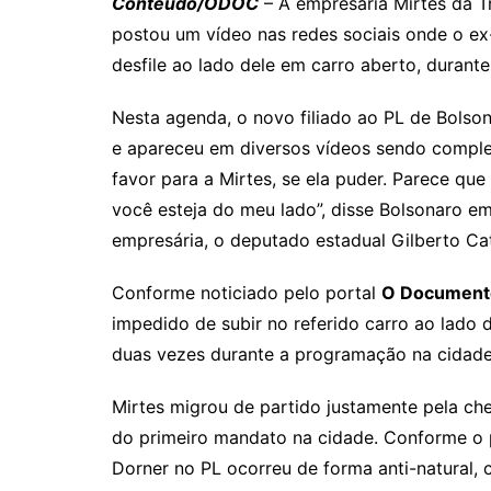
Conteúdo/ODOC
– A empresária Mirtes da Tr
Li
A
a
dI
postou um vídeo nas redes sociais onde o ex-
n
p
m
n
desfile ao lado dele em carro aberto, durante
k
p
Nesta agenda, o novo filiado ao PL de Bolsona
e apareceu em diversos vídeos sendo comple
favor para a Mirtes, se ela puder. Parece que
você esteja do meu lado”, disse Bolsonaro
empresária, o deputado estadual Gilberto Cat
Conforme noticiado pelo portal
O Document
impedido de subir no referido carro ao lado 
duas vezes durante a programação na cidade
Mirtes migrou de partido justamente pela c
do primeiro mandato na cidade. Conforme o 
Dorner no PL ocorreu de forma anti-natural,