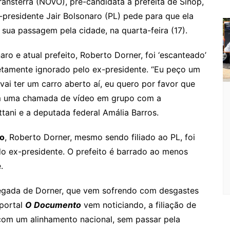
ansterra (NOVO), pré-candidata a prefeita de Sinop,
e
e
a
k.
e
o
d
presidente Jair Bolsonaro (PL) pede para que ela
Cl
n
g
c
M
s
 sua passagem pela cidade, na quarta-feira (17).
a
g
e
o
ai
ro e atual prefeito, Roberto Dorner, foi ‘escanteado’
s
er
m
l
tamente ignorado pelo ex-presidente. “Eu peço um
sr
 vai ter um carro aberto aí, eu quero por favor que
o
 em uma chamada de vídeo em grupo com a
o
tani e a deputada federal Amália Barros.
m
o
, Roberto Dorner, mesmo sendo filiado ao PL, foi
do ex-presidente. O prefeito é barrado ao menos
.
hegada de Dorner, que vem sofrendo com desgastes
portal
O Documento
vem noticiando, a filiação de
 com um alinhamento nacional, sem passar pela