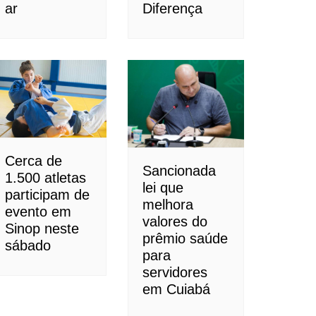
ar
Diferença
Cerca de
Sancionada
1.500 atletas
lei que
participam de
melhora
evento em
valores do
Sinop neste
prêmio saúde
sábado
para
servidores
em Cuiabá