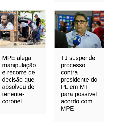
MPE alega
TJ suspende
manipulação
processo
e recorre de
contra
decisão que
presidente do
absolveu de
PL em MT
tenente-
para possível
coronel
acordo com
MPE