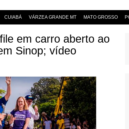
CUIABÁ
VÁRZEA GRANDE MT
MATO GROSSO
P
file em carro aberto ao
em Sinop; vídeo