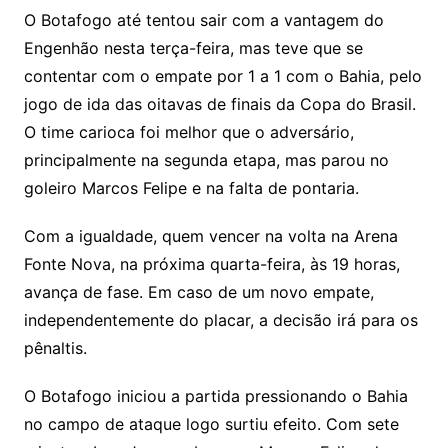
y
s
gr
e
l
gl
s
s
lo
y
h
e
ai
ar
O Botafogo até tentou sair com a vantagem do
Li
A
a
dI
e
e
Engenhão nesta terça-feira, mas teve que se
s
o
p
o
a
l
e
contentar com o empate por 1 a 1 com o Bahia, pelo
n
p
m
n
Cl
n
a
k.
e
o
d
jogo de ida das oitavas de finais da Copa do Brasil.
k
p
a
g
g
c
M
s
O time carioca foi melhor que o adversário,
s
e
e
o
ai
principalmente na segunda etapa, mas parou no
sr
m
l
goleiro Marcos Felipe e na falta de pontaria.
o
Com a igualdade, quem vencer na volta na Arena
o
Fonte Nova, na próxima quarta-feira, às 19 horas,
m
avança de fase. Em caso de um novo empate,
independentemente do placar, a decisão irá para os
pênaltis.
O Botafogo iniciou a partida pressionando o Bahia
no campo de ataque logo surtiu efeito. Com sete