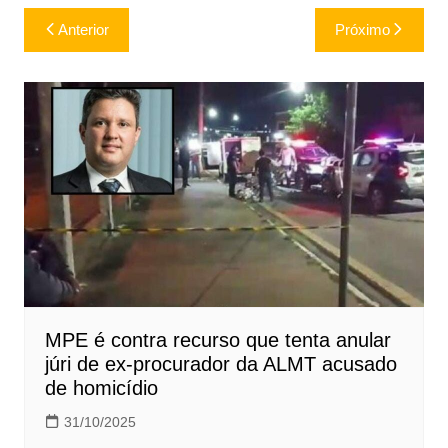
Navegação
Anterior
Próximo
de
Post
MPE é contra recurso que tenta anular
júri de ex-procurador da ALMT acusado
de homicídio
31/10/2025