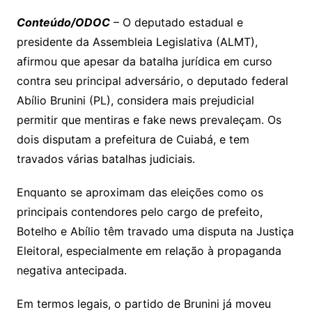
p
at
e
er
t
k
ai
o
s
e
ut
k
a
hr
m
h
y
s
gr
e
l
gl
s
s
lo
y
h
e
ai
ar
Conteúdo/ODOC
– O deputado estadual e
Li
A
a
dI
e
e
presidente da Assembleia Legislativa (ALMT),
s
o
p
o
a
l
e
afirmou que apesar da batalha jurídica em curso
n
p
m
n
Cl
n
a
k.
e
o
d
contra seu principal adversário, o deputado federal
k
p
a
g
g
c
M
s
Abílio Brunini (PL), considera mais prejudicial
s
e
e
o
ai
permitir que mentiras e fake news prevaleçam. Os
sr
m
l
dois disputam a prefeitura de Cuiabá, e tem
o
travados várias batalhas judiciais.
o
Enquanto se aproximam das eleições como os
m
principais contendores pelo cargo de prefeito,
Botelho e Abílio têm travado uma disputa na Justiça
Eleitoral, especialmente em relação à propaganda
negativa antecipada.
Em termos legais, o partido de Brunini já moveu