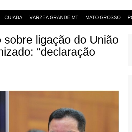
CUIABÁ
VÁRZEA GRANDE MT
MATO GROSSO
P
o sobre ligação do União
nizado: “declaração