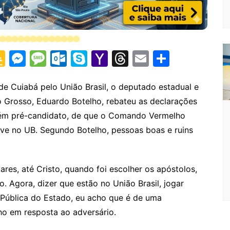
G
M
M
O
S
Y
T
E
S
o
e
e
ut
k
a
hr
m
h
o
s
s
lo
y
h
e
ai
ar
de Cuiabá pelo União Brasil, o deputado estadual e
o Grosso, Eduardo Botelho, rebateu as declarações
gl
s
s
o
p
o
a
l
e
mbém pré-candidato, de que o Comando Vermelho
e
e
a
k.
e
o
d
usive no UB. Segundo Botelho, pessoas boas e ruins
Cl
n
g
c
M
s
a
g
e
o
ai
s
er
m
l
res, até Cristo, quando foi escolher os apóstolos,
o. Agora, dizer que estão no União Brasil, jogar
sr
 Pública do Estado, eu acho que é de uma
o
lho em resposta ao adversário.
o