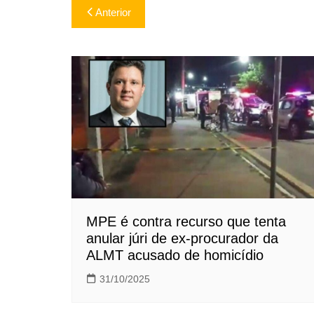
Navegação
Anterior
de
Post
MPE é contra recurso que tenta
anular júri de ex-procurador da
ALMT acusado de homicídio
31/10/2025