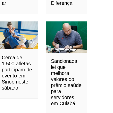
ar
Diferença
Cerca de
Sancionada
1.500 atletas
lei que
participam de
melhora
evento em
valores do
Sinop neste
prêmio saúde
sábado
para
servidores
em Cuiabá