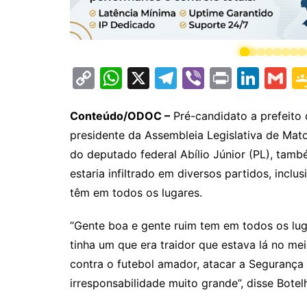
C
W
X
T
Vi
Pr
Li
G
o
h
el
b
in
n
m
p
at
e
er
t
k
ai
Conteúdo/ODOC –
Pré-candidato a prefeito 
presidente da Assembleia Legislativa de Mat
y
s
gr
e
l
do deputado federal Abílio Júnior (PL), ta
Li
A
a
dI
estaria infiltrado em diversos partidos, incl
n
p
m
n
têm em todos os lugares.
k
p
“Gente boa e gente ruim tem em todos os luga
tinha um que era traidor que estava lá no mei
contra o futebol amador, atacar a Segurança
irresponsabilidade muito grande”, disse Bote