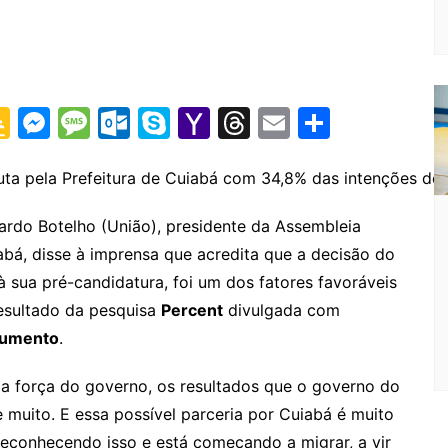
G
M
M
O
S
Y
T
E
S
o
e
e
ut
k
a
hr
m
h
o
s
s
lo
y
h
e
ai
ar
puta pela Prefeitura de Cuiabá com 34,8% das intenções de
gl
s
s
o
p
o
a
l
e
ardo Botelho (União), presidente da Assembleia
e
e
a
k.
e
o
d
iabá, disse à imprensa que acredita que a decisão do
Cl
n
g
c
M
s
sua pré-candidatura, foi um dos fatores favoráveis
a
g
e
o
ai
resultado da pesquisa
Percent
divulgada com
s
er
m
l
umento
.
sr
 a força do governo, os resultados que o governo do
o
e muito. E essa possível parceria por Cuiabá é muito
o
reconhecendo isso e está começando a migrar, a vir