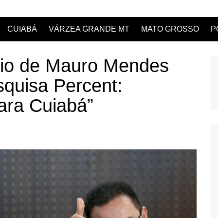
CUIABÁ
VÁRZEA GRANDE MT
MATO GROSSO
P
poio de Mauro Mendes
squisa Percent:
para Cuiabá”