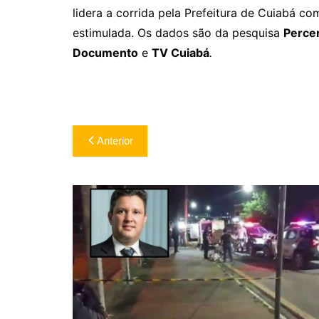
lidera a corrida pela Prefeitura de Cuiabá c
estimulada. Os dados são da pesquisa
Perce
Documento
e
TV Cuiabá
.
Navegação
Anterior
de
Post