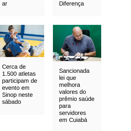
ar
Diferença
 votos
Cerca de
Sancionada
1.500 atletas
lei que
participam de
melhora
evento em
valores do
Sinop neste
prêmio saúde
sábado
para
servidores
em Cuiabá