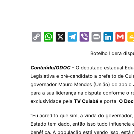
C
W
X
T
Vi
Pr
Li
G
o
h
el
b
in
n
m
p
at
e
er
t
k
ai
Botelho lidera dis
y
s
gr
e
l
Conteúdo/ODOC
– O deputado estadual Edu
Li
A
a
dI
Legislativa e pré-candidato a prefeito de Cu
n
p
m
n
governador Mauro Mendes (União) de apoio à 
k
p
para a sua liderança na disputa conforme o 
exclusividade pela
TV Cuiabá
e portal
O Doc
“Eu acredito que sim, a vinda do governador,
Estado tem dado, então isso tudo influencia 
benéfica. A população está vendo isso, está 