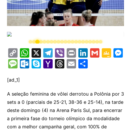
C
W
X
T
Vi
Pr
Li
G
G
M
o
h
el
b
in
n
m
o
e
M
O
S
Y
T
E
S
p
at
e
er
t
k
ai
o
s
e
ut
k
a
hr
m
h
y
s
gr
e
l
gl
s
s
lo
y
h
e
ai
ar
[ad_1]
Li
A
a
dI
e
e
s
o
p
o
a
l
e
A seleção feminina de vôlei derrotou a Polônia por 3
n
p
m
n
Cl
n
a
k.
e
o
d
sets a 0 (parciais de 25-21, 38-36 e 25-14), na tarde
k
p
a
g
g
c
M
s
deste domingo (4) na Arena Paris Sul, para encerrar
s
e
e
o
ai
a primeira fase do torneio olímpico da modalidade
sr
m
l
com a melhor campanha geral, com 100% de