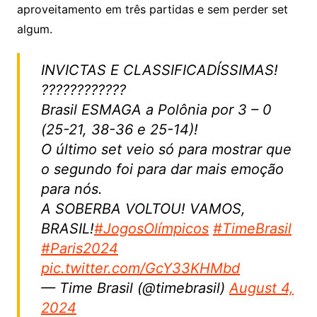
o
aproveitamento em três partidas e sem perder set
algum.
o
m
INVICTAS E CLASSIFICADÍSSIMAS!
????????????
Brasil ESMAGA a Polônia por 3 – 0
(25-21, 38-36 e 25-14)!
O último set veio só para mostrar que
o segundo foi para dar mais emoção
para nós.
A SOBERBA VOLTOU! VAMOS,
BRASIL!
#JogosOlímpicos
#TimeBrasil
#Paris2024
pic.twitter.com/GcY33KHMbd
— Time Brasil (@timebrasil)
August 4,
2024