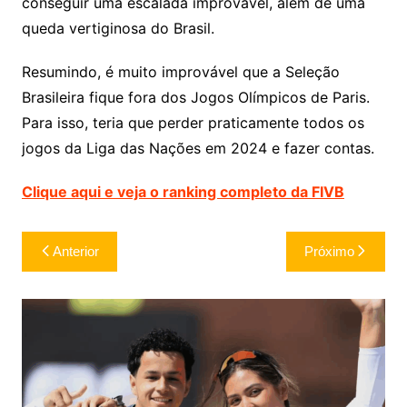
conseguir uma escalada improvável, além de uma
queda vertiginosa do Brasil.
Resumindo, é muito improvável que a Seleção
Brasileira fique fora dos Jogos Olímpicos de Paris.
Para isso, teria que perder praticamente todos os
jogos da Liga das Nações em 2024 e fazer contas.
Clique aqui e veja o ranking completo da FIVB
Navegação
Anterior
Próximo
de
Post