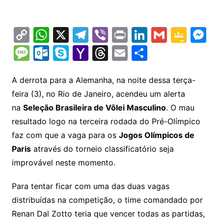
C
W
X
T
Vi
Pr
Li
G
G
M
o
h
el
b
in
n
m
o
e
M
O
S
Y
T
E
S
p
at
e
er
t
k
ai
o
s
e
ut
k
a
hr
m
h
y
s
gr
e
l
gl
s
s
lo
y
h
e
ai
ar
A derrota para a Alemanha, na noite dessa terça-
Li
A
a
dI
e
e
feira (3), no Rio de Janeiro, acendeu um alerta
s
o
p
o
a
l
e
na
Seleção Brasileira de Vôlei Masculino
. O mau
n
p
m
n
Cl
n
a
k.
e
o
d
resultado logo na terceira rodada do Pré-Olímpico
k
p
a
g
g
c
M
s
faz com que a vaga para os
Jogos Olímpicos de
s
e
e
o
ai
Paris
através do torneio classificatório seja
sr
m
l
improvável neste momento.
o
Para tentar ficar com uma das duas vagas
o
distribuídas na competição, o time comandado por
m
Renan Dal Zotto teria que vencer todas as partidas,