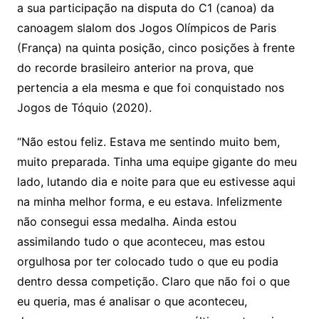
n
p
m
n
Cl
n
a
k.
e
o
d
a sua participação na disputa do C1 (canoa) da
k
p
a
g
g
c
M
s
canoagem slalom dos Jogos Olímpicos de Paris
s
e
e
o
ai
(França) na quinta posição, cinco posições à frente
sr
m
l
do recorde brasileiro anterior na prova, que
o
pertencia a ela mesma e que foi conquistado nos
Jogos de Tóquio (2020).
o
m
“Não estou feliz. Estava me sentindo muito bem,
muito preparada. Tinha uma equipe gigante do meu
lado, lutando dia e noite para que eu estivesse aqui
na minha melhor forma, e eu estava. Infelizmente
não consegui essa medalha. Ainda estou
assimilando tudo o que aconteceu, mas estou
orgulhosa por ter colocado tudo o que eu podia
dentro dessa competição. Claro que não foi o que
eu queria, mas é analisar o que aconteceu,