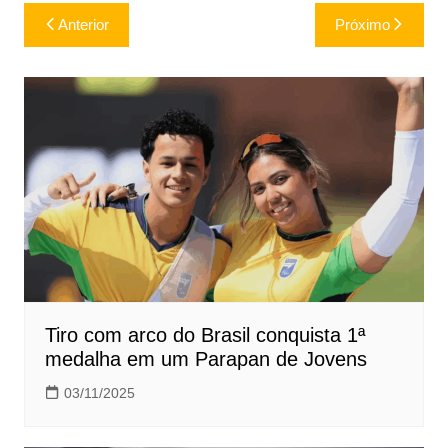
Navegação
Anterior
Próximo
de
Post
Tiro com arco do Brasil conquista 1ª
medalha em um Parapan de Jovens
03/11/2025