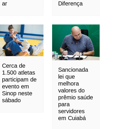
ar
Diferença
Cerca de
Sancionada
1.500 atletas
lei que
participam de
melhora
evento em
valores do
Sinop neste
prêmio saúde
sábado
para
servidores
em Cuiabá