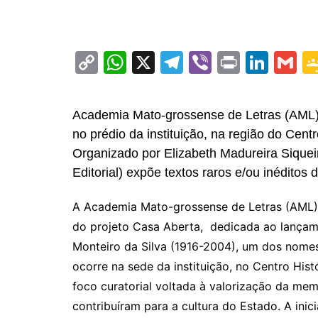
C
W
X
T
Vi
Pr
Li
G
o
h
el
b
in
n
m
p
at
e
er
t
k
ai
Academia Mato-grossense de Letras (AML) r
y
s
gr
e
l
no prédio da instituição, na região do Cent
Li
A
a
dI
Organizado por Elizabeth Madureira Siquei
n
p
m
n
Editorial) expõe textos raros e/ou inéditos d
k
p
A Academia Mato-grossense de Letras (AML) p
do projeto Casa Aberta, dedicada ao lançam
Monteiro da Silva (1916-2004), um dos nomes
ocorre na sede da instituição, no Centro Hi
foco curatorial voltada à valorização da memó
contribuíram para a cultura do Estado. A ini