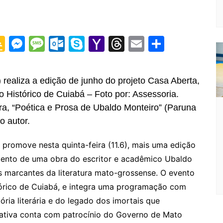
G
M
M
O
S
Y
T
E
S
o
e
e
ut
k
a
hr
m
h
o
s
s
lo
y
h
e
ai
ar
ealiza a edição de junho do projeto Casa Aberta,
gl
s
s
o
p
o
a
l
e
ro Histórico de Cuiabá – Foto por: Assessoria.
e
e
a
k.
e
o
d
ra, “Poética e Prosa de Ubaldo Monteiro” (Paruna
Cl
n
g
c
M
s
o autor.
a
g
e
o
ai
romove nesta quinta-feira (11.6), mais uma edição
s
er
m
l
ento de uma obra do escritor e acadêmico Ubaldo
sr
 marcantes da literatura mato-grossense. O evento
o
stórico de Cuiabá, e integra uma programação com
o
ria literária e do legado dos imortais que
m
ciativa conta com patrocínio do Governo de Mato