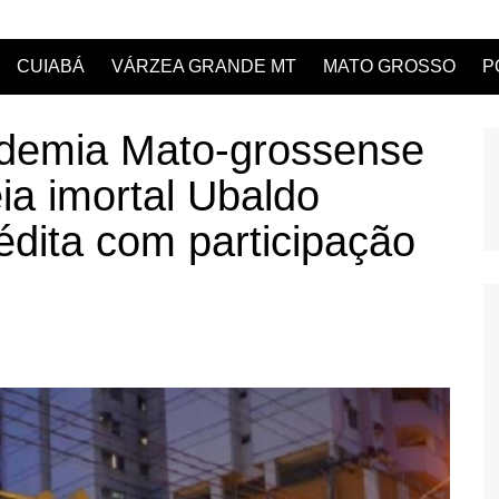
CUIABÁ
VÁRZEA GRANDE MT
MATO GROSSO
P
emia Mato-grossense
a imortal Ubaldo
édita com participação