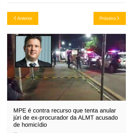
Navegação
Anterior
Próximo
de
Post
MPE é contra recurso que tenta anular
júri de ex-procurador da ALMT acusado
de homicídio