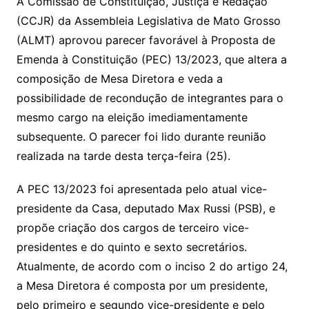
y
s
gr
e
l
gl
s
s
lo
y
h
e
ai
ar
A Comissão de Constituição, Justiça e Redação
Li
A
a
dI
e
e
(CCJR) da Assembleia Legislativa de Mato Grosso
s
o
p
o
a
l
e
(ALMT) aprovou parecer favorável à Proposta de
n
p
m
n
Cl
n
a
k.
e
o
d
Emenda à Constituição (PEC) 13/2023, que altera a
k
p
a
g
g
c
M
s
composição de Mesa Diretora e veda a
s
e
e
o
ai
possibilidade de recondução de integrantes para o
sr
m
l
mesmo cargo na eleição imediamentamente
o
subsequente. O parecer foi lido durante reunião
o
realizada na tarde desta terça-feira (25).
m
A PEC 13/2023 foi apresentada pelo atual vice-
presidente da Casa, deputado Max Russi (PSB), e
propõe criação dos cargos de terceiro vice-
presidentes e do quinto e sexto secretários.
Atualmente, de acordo com o inciso 2 do artigo 24,
a Mesa Diretora é composta por um presidente,
pelo primeiro e segundo vice-presidente e pelo