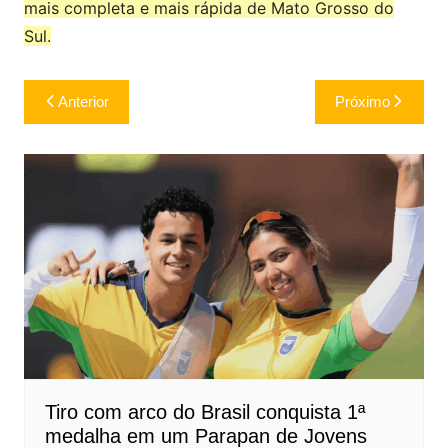
mais completa e mais rápida de Mato Grosso do
Sul.
Navegação
Anterior
Próximo
de
Post
Tiro com arco do Brasil conquista 1ª
medalha em um Parapan de Jovens