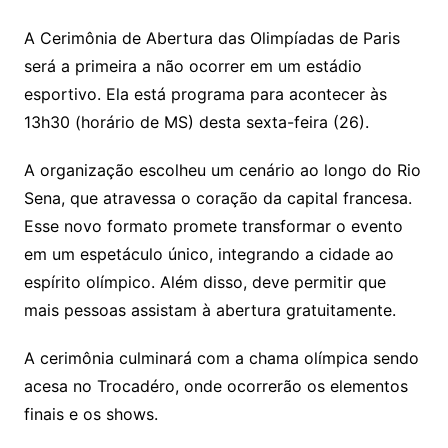
Li
A
a
dI
e
e
s
o
p
o
a
l
e
A Cerimônia de Abertura das Olimpíadas de Paris
n
p
m
n
Cl
n
a
k.
e
o
d
será a primeira a não ocorrer em um estádio
k
p
a
g
g
c
M
s
esportivo. Ela está programa para acontecer às
s
e
e
o
ai
13h30 (horário de MS) desta sexta-feira (26).
sr
m
l
A organização escolheu um cenário ao longo do Rio
o
Sena, que atravessa o coração da capital francesa.
o
Esse novo formato promete transformar o evento
m
em um espetáculo único, integrando a cidade ao
espírito olímpico. Além disso, deve permitir que
mais pessoas assistam à abertura gratuitamente.
A cerimônia culminará com a chama olímpica sendo
acesa no Trocadéro, onde ocorrerão os elementos
finais e os shows.