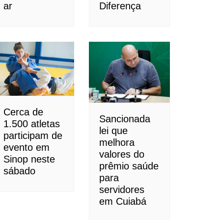
ar
Diferença
Cerca de
Sancionada
1.500 atletas
lei que
participam de
melhora
evento em
valores do
Sinop neste
prêmio saúde
sábado
para
servidores
em Cuiabá