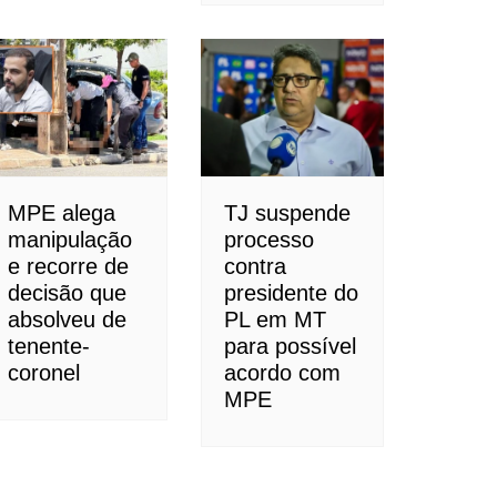
MPE alega
TJ suspende
manipulação
processo
e recorre de
contra
decisão que
presidente do
absolveu de
PL em MT
tenente-
para possível
coronel
acordo com
MPE