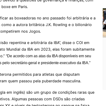
o devido a questões de governança e finanças, com
 boxe em Paris.
ficar as boxeadoras no ano passado foi arbitrária e a
 como a autora britânica J.K. Rowling e o bilionário
competirem nos Jogos.
são repentina e arbitrária da IBA”, disse o COI em
to Mundial da IBA em 2023, elas foram subitamente
do.”
“De acordo com as atas da IBA disponíveis em seu
s pelo secretário-geral e presidente-executivo da IBA.”
sterona permitidos para atletas que disputam
iram quem passou pela puberdade masculina.
igla em inglês) são um grupo de condições raras que
utivos. Algumas pessoas com DSDs são criadas
 XY e níveis de testosterona no sangue na faixa