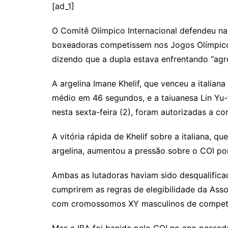
p
at
e
er
t
k
ai
[ad_1]
y
s
gr
e
l
O Comitê Olímpico Internacional defendeu na 
Li
A
a
dI
boxeadoras competissem nos Jogos Olímpico
n
p
m
n
dizendo que a dupla estava enfrentando “agre
k
p
A argelina Imane Khelif, que venceu a italiana
médio em 46 segundos, e a taiuanesa Lin Yu-
nesta sexta-feira (2), foram autorizadas a co
A vitória rápida de Khelif sobre a italiana, q
argelina, aumentou a pressão sobre o COI por
Ambas as lutadoras haviam sido desqualifi
cumprirem as regras de elegibilidade da Ass
com cromossomos XY masculinos de competi