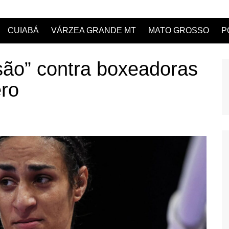
CUIABÁ
VÁRZEA GRANDE MT
MATO GROSSO
P
são” contra boxeadoras
ero