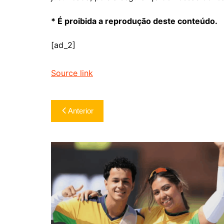
* É proibida a reprodução deste conteúdo.
[ad_2]
Source link
Navegação
Anterior
de
Post