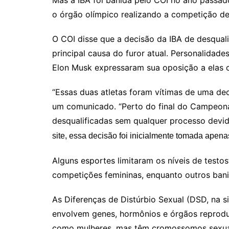
Mas a IBA foi banida pelo COI no ano passad
o órgão olímpico realizando a competição de
O COI disse que a decisão da IBA de desquali
principal causa do furor atual. Personalidades
Elon Musk expressaram sua oposição a elas 
“Essas duas atletas foram vítimas de uma deci
um comunicado. “Perto do final do Campeona
desqualificadas sem qualquer processo devi
site, essa decisão foi inicialmente tomada apena
Alguns esportes limitaram os níveis de testo
competições femininas, enquanto outros ban
As Diferenças de Distúrbio Sexual (DSD, na s
envolvem genes, hormônios e órgãos reprod
como mulheres, mas têm cromossomos sexuais