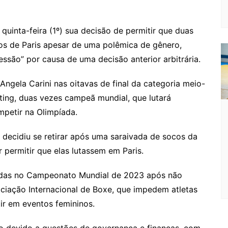
o
s
s
lo
y
h
e
ai
ar
gl
s
s
o
p
o
a
l
e
quinta-feira (1º) sua decisão de permitir que duas
e
e
a
k.
e
o
d
s de Paris apesar de uma polêmica de gênero,
Cl
n
g
c
M
s
ssão” por causa de uma decisão anterior arbitrária.
a
g
e
o
ai
 Angela Carini nas oitavas de final da categoria meio-
s
er
m
l
ting, duas vezes campeã mundial, que lutará
sr
mpetir na Olimpíada.
o
o
ue decidiu se retirar após uma saraivada de socos da
 permitir que elas lutassem em Paris.
m
cadas no Campeonato Mundial de 2023 após não
ociação Internacional de Boxe, que impedem atletas
r em eventos femininos.