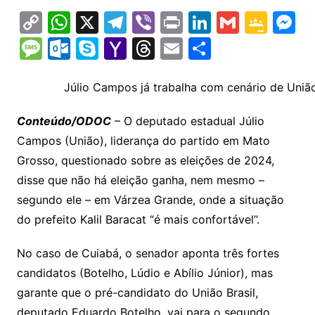
C
W
X
T
Vi
Pr
Li
G
G
M
o
h
el
b
in
n
m
o
e
M
O
S
Y
T
E
S
p
at
e
er
t
k
ai
o
s
e
ut
k
a
hr
m
h
y
s
gr
e
l
gl
s
s
lo
y
h
e
ai
ar
Júlio Campos já trabalha com cenário de União 
Li
A
a
dI
e
e
s
o
p
o
a
l
e
Conteúdo/ODOC
– O deputado estadual Júlio
n
p
m
n
Cl
n
a
k.
e
o
d
Campos (União), liderança do partido em Mato
k
p
a
g
g
c
M
s
Grosso, questionado sobre as eleições de 2024,
s
e
e
o
ai
disse que não há eleição ganha, nem mesmo –
sr
m
l
segundo ele – em Várzea Grande, onde a situação
o
do prefeito Kalil Baracat “é mais confortável”.
o
No caso de Cuiabá, o senador aponta três fortes
m
candidatos (Botelho, Lúdio e Abílio Júnior), mas
garante que o pré-candidato do União Brasil,
deputado Eduardo Botelho, vai para o segundo