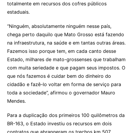
g
c
M
s
totalmente em recursos dos cofres públicos
s
e
e
o
ai
estaduais.
sr
m
l
o
“Ninguém, absolutamente ninguém nesse país,
chega perto daquilo que Mato Grosso está fazendo
o
na infraestrutura, na saúde e em tantas outras áreas.
m
Fazemos isso porque tem, em cada canto desse
Estado, milhares de mato-grossenses que trabalham
com muita seriedade e que pagam seus impostos. O
que nós fazemos é cuidar bem do dinheiro do
cidadão e fazê-lo voltar em forma de serviço para
toda a sociedade”, afirmou o governador Mauro
Mendes.
Para a duplicação dos primeiros 100 quilômetros da
BR-163, o Estado investiu os recursos em dois
contratos que abrangeram os trechos km 507