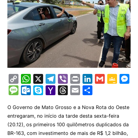
C
W
X
T
Vi
Pr
Li
G
G
M
o
h
el
b
in
n
m
o
e
M
O
S
Y
T
E
S
p
at
e
er
t
k
ai
o
s
e
ut
k
a
hr
m
h
y
s
gr
e
l
gl
s
s
lo
y
h
e
ai
ar
O Governo de Mato Grosso e a Nova Rota do Oeste
Li
A
a
dI
e
e
entregaram, no início da tarde desta sexta-feira
s
o
p
o
a
l
e
(20.12), os primeiros 100 quilômetros duplicados da
n
p
m
n
Cl
n
a
k.
e
o
d
BR-163, com investimento de mais de R$ 1,2 bilhão,
k
p
a
g