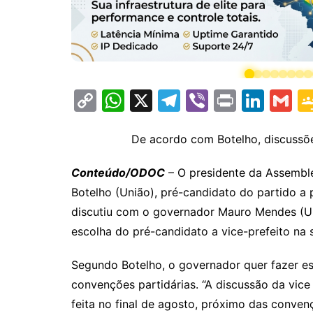
C
W
X
T
Vi
Pr
Li
G
o
h
el
b
in
n
m
p
at
e
er
t
k
ai
De acordo com Botelho, discussõe
y
s
gr
e
l
Conteúdo/ODOC
– O presidente da Assemble
Li
A
a
dI
Botelho (União), pré-candidato do partido a 
n
p
m
n
discutiu com o governador Mauro Mendes (Uni
k
p
escolha do pré-candidato a vice-prefeito na 
Segundo Botelho, o governador quer fazer e
convenções partidárias. “A discussão da vic
feita no final de agosto, próximo das convenç