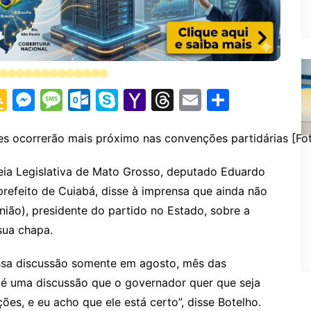
G
M
M
O
S
Y
T
E
S
o
e
e
ut
k
a
hr
m
h
o
s
s
lo
y
h
e
ai
ar
s ocorrerão mais próximo nas convenções partidárias [Fo
gl
s
s
o
p
o
a
l
e
ia Legislativa de Mato Grosso, deputado Eduardo
e
e
a
k.
e
o
d
prefeito de Cuiabá, disse à imprensa que ainda não
Cl
n
g
c
M
s
ão), presidente do partido no Estado, sobre a
a
g
e
o
ai
sua chapa.
s
er
m
l
ssa discussão somente em agosto, mês das
sr
e é uma discussão que o governador quer que seja
o
ões, e eu acho que ele está certo”, disse Botelho.