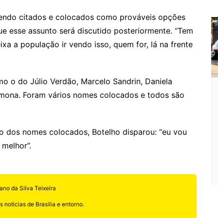
o
sendo citados e colocados como prováveis opções
m
ue esse assunto será discutido posteriormente. “Tem
a a população ir vendo isso, quem for, lá na frente
 o do Júlio Verdão, Marcelo Sandrin, Daniela
Simona. Foram vários nomes colocados e todos são
o dos nomes colocados, Botelho disparou: “eu vou
 melhor”.
ano da Silva Teixeira
 noticias de Brasilia e entorno.