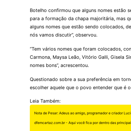
Botelho confirmou que alguns nomes estão 
para a formação da chapa majoritária, mas q
alguns nomes que estão sendo colocados, deix
nós vamos discutir”, observou.
“Tem vários nomes que foram colocados, como
Carmona, Maysa Leão, Vitório Galli, Gisela 
nomes bons”, acrescentou.
Questionado sobre a sua preferência em torn
escolher aquele que o povo entender que é o
Leia Também:
Nota de Pesar: Adeus ao amigo, programador e criador Luci
dfemcartaz.com.br - Aqui você fica por dentro das principais