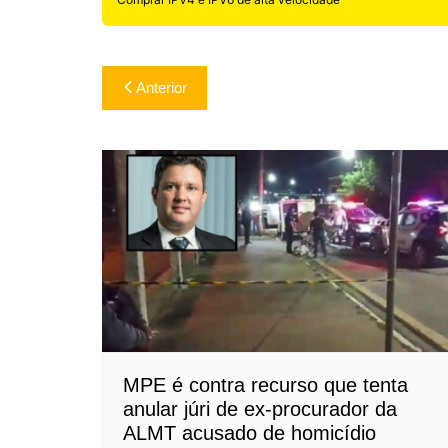
Navegação
Anterior
de
Post
MPE é contra recurso que tenta
anular júri de ex-procurador da
ALMT acusado de homicídio