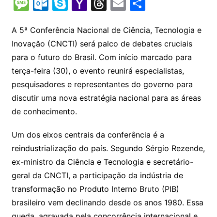
o
h
el
b
in
n
m
o
e
M
O
S
Y
T
E
S
p
at
e
er
t
k
ai
o
s
e
ut
k
a
hr
m
h
y
s
gr
e
l
gl
s
s
lo
y
h
e
ai
ar
A 5ª Conferência Nacional de Ciência, Tecnologia e
Li
A
a
dI
e
e
Inovação (CNCTI) será palco de debates cruciais
s
o
p
o
a
l
e
para o futuro do Brasil. Com início marcado para
n
p
m
n
Cl
n
a
k.
e
o
d
terça-feira (30), o evento reunirá especialistas,
k
p
a
g
g
c
M
s
pesquisadores e representantes do governo para
s
e
e
o
ai
discutir uma nova estratégia nacional para as áreas
sr
m
l
de conhecimento.
o
Um dos eixos centrais da conferência é a
o
reindustrialização do país. Segundo Sérgio Rezende,
m
ex-ministro da Ciência e Tecnologia e secretário-
geral da CNCTI, a participação da indústria de
transformação no Produto Interno Bruto (PIB)
brasileiro vem declinando desde os anos 1980. Essa
queda, agravada pela concorrência internacional e