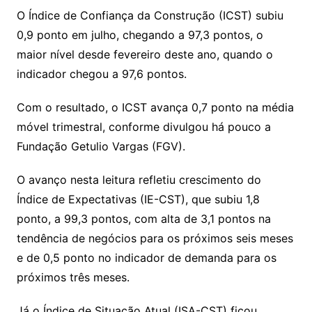
y
s
gr
e
l
gl
s
s
lo
y
h
e
ai
ar
O Índice de Confiança da Construção (ICST) subiu
Li
A
a
dI
e
e
0,9 ponto em julho, chegando a 97,3 pontos, o
s
o
p
o
a
l
e
maior nível desde fevereiro deste ano, quando o
n
p
m
n
Cl
n
a
k.
e
o
d
indicador chegou a 97,6 pontos.
k
p
a
g
g
c
M
s
s
e
e
o
ai
Com o resultado, o ICST avança 0,7 ponto na média
sr
m
l
móvel trimestral, conforme divulgou há pouco a
o
Fundação Getulio Vargas (FGV).
o
O avanço nesta leitura refletiu crescimento do
m
Índice de Expectativas (IE-CST), que subiu 1,8
ponto, a 99,3 pontos, com alta de 3,1 pontos na
tendência de negócios para os próximos seis meses
e de 0,5 ponto no indicador de demanda para os
próximos três meses.
Já o Índice de Situação Atual (ISA-CST) ficou