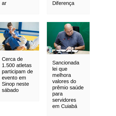
ar
Diferença
Cerca de
Sancionada
1.500 atletas
lei que
participam de
melhora
evento em
valores do
Sinop neste
prêmio saúde
sábado
para
servidores
em Cuiabá