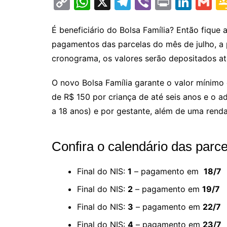
C
W
X
T
Vi
Pr
Li
G
o
h
el
b
in
n
m
p
at
e
er
t
k
ai
É beneficiário do Bolsa Família? Então fique 
pagamentos das parcelas do mês de julho, a 
y
s
gr
e
l
cronograma, os valores serão depositados até
Li
A
a
dI
n
p
m
n
O novo Bolsa Família garante o valor mínimo 
k
p
de R$ 150 por criança de até seis anos e o a
a 18 anos) e por gestante, além de uma renda
Confira o calendário das parce
Final do NIS:
1
– pagamento em
18/7
Final do NIS:
2
– pagamento em
19/7
Final do NIS:
3
– pagamento em
22/7
Final do NIS:
4
– pagamento em
23/7