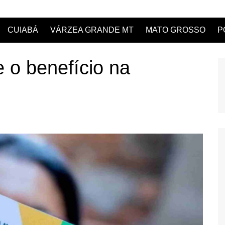
CUIABÁ
VÁRZEA GRANDE MT
MATO GROSSO
P
 o benefício na