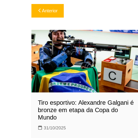
Navegação
Anterior
de
Post
Tiro esportivo: Alexandre Galgani é
bronze em etapa da Copa do
Mundo
31/10/2025