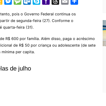
G
M
M
O
S
Y
T
E
S
o
e
e
ut
k
a
hr
m
h
o
s
s
lo
y
h
e
ai
ar
atento, pois o Governo Federal continua os
partir de segunda-feira (27). Conforme o
gl
s
s
o
p
o
a
l
e
 quarta-feira (31).
e
e
a
k.
e
o
d
Cl
n
g
c
M
s
de R$ 600 por família. Além disso, paga o acréscimo
a
g
e
o
ai
dicional de R$ 50 por criança ou adolescente (de sete
s
er
m
l
 mínima per capita.
sr
o
las de julho
o
m