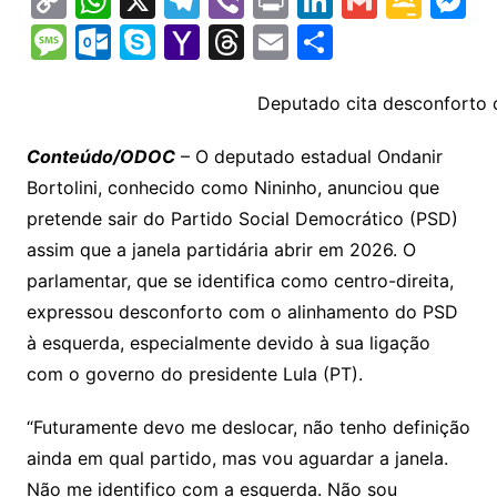
C
W
X
T
Vi
Pr
Li
G
G
M
o
h
el
b
in
n
m
o
e
M
O
S
Y
T
E
S
p
at
e
er
t
k
ai
o
s
e
ut
k
a
hr
m
h
y
s
gr
e
l
gl
s
s
lo
y
h
e
ai
ar
Deputado cita desconforto
Li
A
a
dI
e
e
s
o
p
o
a
l
e
Conteúdo/ODOC
– O deputado estadual Ondanir
n
p
m
n
Cl
n
a
k.
e
o
d
Bortolini, conhecido como Nininho, anunciou que
k
p
a
g
g
c
M
s
pretende sair do Partido Social Democrático (PSD)
s
e
e
o
ai
assim que a janela partidária abrir em 2026. O
sr
m
l
parlamentar, que se identifica como centro-direita,
o
expressou desconforto com o alinhamento do PSD
à esquerda, especialmente devido à sua ligação
o
com o governo do presidente Lula (PT).
m
“Futuramente devo me deslocar, não tenho definição
ainda em qual partido, mas vou aguardar a janela.
Não me identifico com a esquerda. Não sou