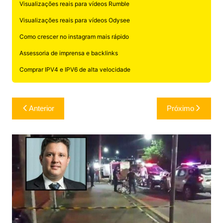
Visualizações reais para vídeos Rumble
Visualizações reais para vídeos Odysee
Como crescer no instagram mais rápido
Assessoria de imprensa e backlinks
Comprar IPV4 e IPV6 de alta velocidade
Navegação
Anterior
Próximo
de
Post