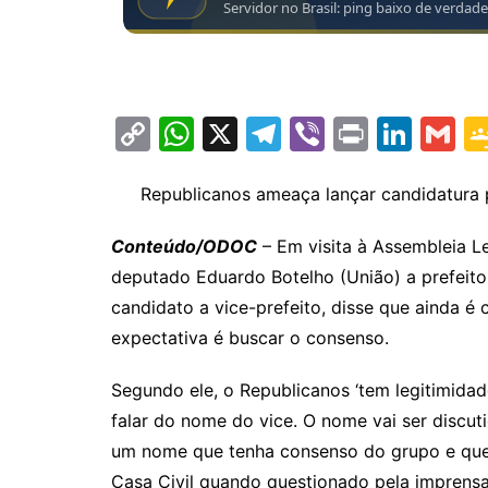
C
W
X
T
Vi
Pr
Li
G
o
h
el
b
in
n
m
p
at
e
er
t
k
ai
Republicanos ameaça lançar candidatura p
y
s
gr
e
l
Conteúdo/ODOC
– Em visita à Assembleia L
Li
A
a
dI
deputado Eduardo Botelho (União) a prefeito
n
p
m
n
candidato a vice-prefeito, disse que ainda é
k
p
expectativa é buscar o consenso.
Segundo ele, o Republicanos ‘tem legitimidade
falar do nome do vice. O nome vai ser discut
um nome que tenha consenso do grupo e que p
Casa Civil quando questionado pela imprensa