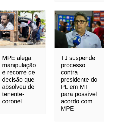
MPE alega
TJ suspende
manipulação
processo
e recorre de
contra
decisão que
presidente do
absolveu de
PL em MT
tenente-
para possível
coronel
acordo com
MPE