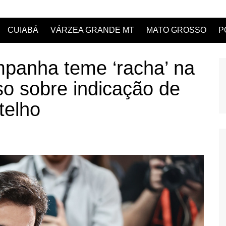
CUIABÁ
VÁRZEA GRANDE MT
MATO GROSSO
P
panha teme ‘racha’ na
o sobre indicação de
telho