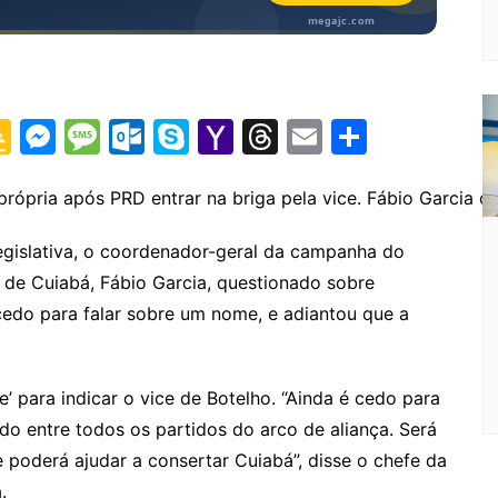
G
M
M
O
S
Y
T
E
S
o
e
e
ut
k
a
hr
m
h
o
s
s
lo
y
h
e
ai
ar
rópria após PRD entrar na briga pela vice. Fábio Garcia c
gl
s
s
o
p
o
a
l
e
egislativa, o coordenador-geral da campanha do
e
e
a
k.
e
o
d
 de Cuiabá, Fábio Garcia, questionado sobre
Cl
n
g
c
M
s
 cedo para falar sobre um nome, e adiantou que a
a
g
e
o
ai
s
er
m
l
’ para indicar o vice de Botelho. “Ainda é cedo para
sr
ido entre todos os partidos do arco de aliança. Será
o
oderá ajudar a consertar Cuiabá”, disse o chefe da
o
.