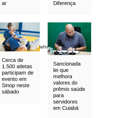
ar
Diferença
onsidera cedo para definição
Cerca de
Sancionada
1.500 atletas
lei que
participam de
melhora
evento em
valores do
Sinop neste
prêmio saúde
sábado
para
servidores
em Cuiabá