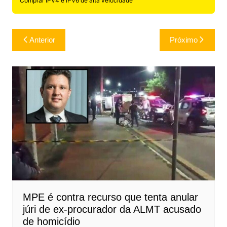
Comprar IPV4 e IPV6 de alta velocidade
Navegação
Anterior
Próximo
de
Post
MPE é contra recurso que tenta anular
júri de ex-procurador da ALMT acusado
de homicídio