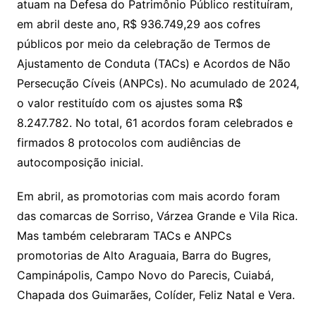
Li
A
a
dI
e
e
atuam na Defesa do Patrimônio Público restituíram,
s
o
p
o
a
l
e
em abril deste ano, R$ 936.749,29 aos cofres
n
p
m
n
Cl
n
a
k.
e
o
d
públicos por meio da celebração de Termos de
k
p
a
g
g
c
M
s
Ajustamento de Conduta (TACs) e Acordos de Não
s
e
e
o
ai
Persecução Cíveis (ANPCs). No acumulado de 2024,
sr
m
l
o valor restituído com os ajustes soma R$
o
8.247.782. No total, 61 acordos foram celebrados e
o
firmados 8 protocolos com audiências de
m
autocomposição inicial.
Em abril, as promotorias com mais acordo foram
das comarcas de Sorriso, Várzea Grande e Vila Rica.
Mas também celebraram TACs e ANPCs
promotorias de Alto Araguaia, Barra do Bugres,
Campinápolis, Campo Novo do Parecis, Cuiabá,
Chapada dos Guimarães, Colíder, Feliz Natal e Vera.