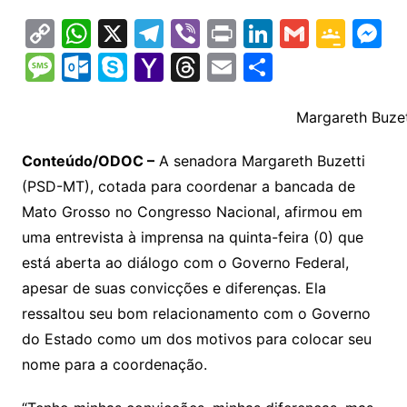
C
W
X
T
Vi
Pr
Li
G
G
M
o
h
el
b
in
n
m
o
e
M
O
S
Y
T
E
S
p
at
e
er
t
k
ai
o
s
e
ut
k
a
hr
m
h
y
s
gr
e
l
gl
s
s
lo
y
h
e
ai
ar
Margareth Buze
Li
A
a
dI
e
e
s
o
p
o
a
l
e
Conteúdo/ODOC –
A senadora Margareth Buzetti
n
p
m
n
Cl
n
a
k.
e
o
d
(PSD-MT), cotada para coordenar a bancada de
k
p
a
g
g
c
M
s
Mato Grosso no Congresso Nacional, afirmou em
s
e
e
o
ai
uma entrevista à imprensa na quinta-feira (0) que
sr
m
l
está aberta ao diálogo com o Governo Federal,
o
apesar de suas convicções e diferenças. Ela
ressaltou seu bom relacionamento com o Governo
o
do Estado como um dos motivos para colocar seu
m
nome para a coordenação.