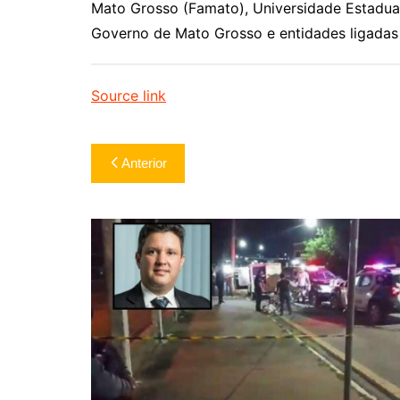
Mato Grosso (Famato), Universidade Estadual
Governo de Mato Grosso e entidades ligada
Source link
Navegação
Anterior
de
Post