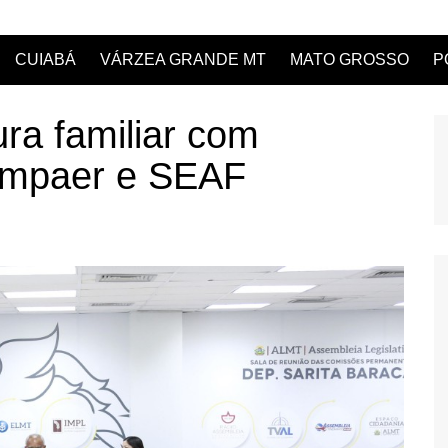
CUIABÁ
VÁRZEA GRANDE MT
MATO GROSSO
P
ra familiar com
Empaer e SEAF