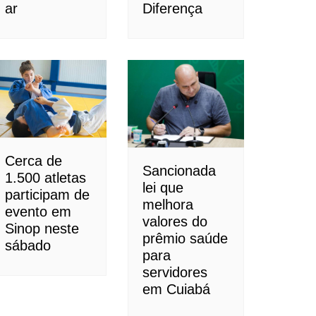
ar
Diferença
Cerca de
Sancionada
1.500 atletas
lei que
participam de
melhora
evento em
valores do
Sinop neste
prêmio saúde
sábado
para
servidores
em Cuiabá