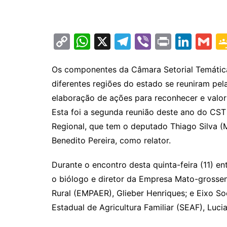
C
W
X
T
Vi
Pr
Li
G
o
h
el
b
in
n
m
p
at
e
er
t
k
ai
Os componentes da Câmara Setorial Temátic
diferentes regiões do estado se reuniram pel
y
s
gr
e
l
elaboração de ações para reconhecer e valo
Li
A
a
dI
Esta foi a segunda reunião deste ano do C
n
p
m
n
Regional, que tem o deputado Thiago Silva (
k
p
Benedito Pereira, como relator.
Durante o encontro desta quinta-feira (11) e
o biólogo e diretor da Empresa Mato-grossen
Rural (EMPAER), Glieber Henriques; e Eixo So
Estadual de Agricultura Familiar (SEAF), Luci