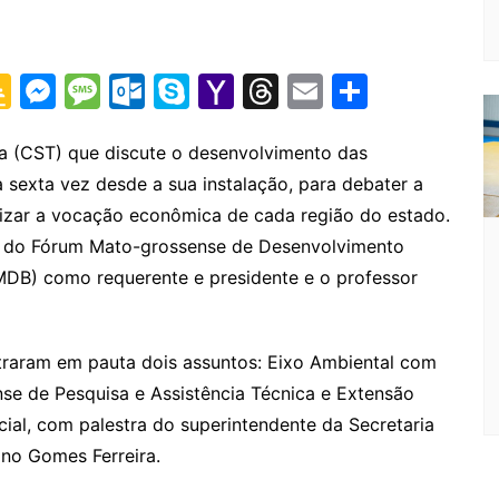
G
M
M
O
S
Y
T
E
S
o
e
e
ut
k
a
hr
m
h
o
s
s
lo
y
h
e
ai
ar
a (CST) que discute o desenvolvimento das
a sexta vez desde a sua instalação, para debater a
gl
s
s
o
p
o
a
l
e
rizar a vocação econômica de cada região do estado.
e
e
a
k.
e
o
d
ST do Fórum Mato-grossense de Desenvolvimento
Cl
n
g
c
M
s
MDB) como requerente e presidente e o professor
a
g
e
o
ai
s
er
m
l
ntraram em pauta dois assuntos: Eixo Ambiental com
sr
se de Pesquisa e Assistência Técnica e Extensão
o
cial, com palestra do superintendente da Secretaria
o
ano Gomes Ferreira.
m