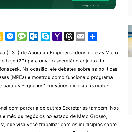
G
M
M
O
S
Y
T
E
S
o
e
e
ut
k
a
hr
m
h
o
s
s
lo
y
h
e
ai
ar
ica (CST) de Apoio ao Empreendedorismo e às Micro
 hoje (29) para ouvir o secretário adjunto do
gl
s
s
o
p
o
a
l
e
onazesk. Na ocasião, ele debateu sobre as políticas
e
e
a
k.
e
o
d
resas (MPEs) e mostrou como funciona o programa
Cl
n
g
c
M
s
 para os Pequenos” em vários municípios mato-
a
g
e
o
ai
s
er
m
l
onal com parceria de outras Secretarias também. Nós
sr
 e médios negócios no estado de Mato Grosso,
o
, que visa você trabalhar com os municípios sobre
o