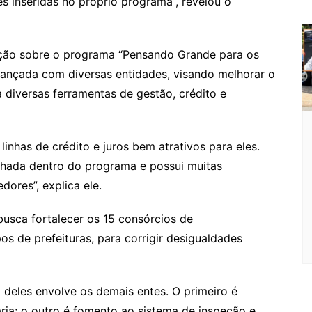
inseridas no próprio programa”, revelou o
m
ção sobre o programa “Pensando Grande para os
i lançada com diversas entidades, visando melhorar o
diversas ferramentas de gestão, crédito e
nhas de crédito e juros bem atrativos para eles.
lhada dentro do programa e possui muitas
ores”, explica ele.
sca fortalecer os 15 consórcios de
s de prefeituras, para corrigir desigualdades
deles envolve os demais entes. O primeiro é
ária; o outro é fomento ao sistema de inspeção e