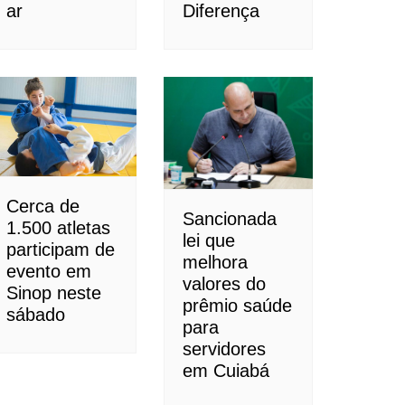
ar
Diferença
Cerca de
Sancionada
1.500 atletas
lei que
participam de
melhora
evento em
valores do
Sinop neste
prêmio saúde
sábado
para
servidores
em Cuiabá