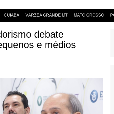
CUIABÁ
VÁRZEA GRANDE MT
MATO GROSSO
P
orismo debate
pequenos e médios