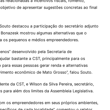
cas relacionadas a incentivos fiscais, fomento,
 objetivo de apresentar sugestões concretas ao final
 Souto destacou a participação do secretário adjunto
e Bonazesk mostrou algumas alternativas que o
a os pequenos e médios empreendedores.
nos” desenvolvido pela Secretaria de
udar bastante a CST, principalmente para os
para essas pessoas gerar renda e alternativas
imento econômico de Mato Grosso”, falou Souto.
dente da CST, e Wilson da Silva Pereira, secretário,
s para além dos limites da Assembleia Legislativa.
 com os empreendedores em seus próprios ambientes,
pecíficos de cada localidade”, comentou o relator.