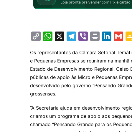
C
W
X
T
Vi
Pr
Li
G
o
h
el
b
in
n
m
p
at
e
er
t
k
ai
Os representantes da Câmara Setorial Temát
e Pequenas Empresas se reuniram na manhã de
y
s
gr
e
l
Estado de Desenvolvimento Regional, Celso B
Li
A
a
dI
públicas de apoio às Micro e Pequenas Emp
n
p
m
n
desenvolvido pelo governo “Pensando Grande
k
p
grossenses.
“A Secretaria ajuda em desenvolvimento regi
criamos um programa de apoio aos pequenos
chamado “Pensando Grande para os Pequenos”