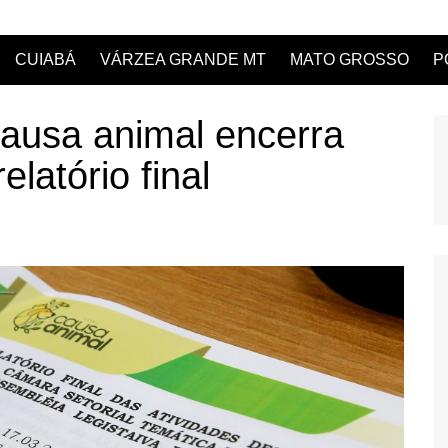
CUIABÁ
VÁRZEA GRANDE MT
MATO GROSSO
P
ausa animal encerra
elatório final