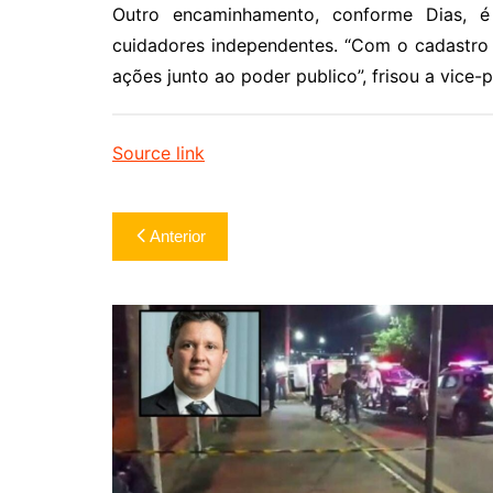
Outro encaminhamento, conforme Dias, é
cuidadores independentes. “Com o cadastro a
ações junto ao poder publico”, frisou a vice-
Source link
Navegação
Anterior
de
Post