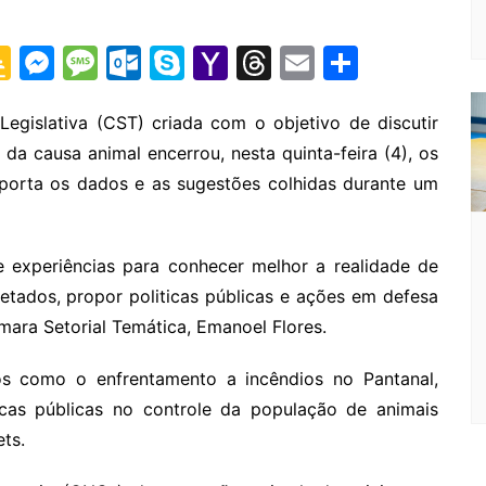
G
M
M
O
S
Y
T
E
S
o
e
e
ut
k
a
hr
m
h
o
s
s
lo
y
h
e
ai
ar
egislativa (CST) criada com o objetivo de discutir
da causa animal encerrou, nesta quinta-feira (4), os
gl
s
s
o
p
o
a
l
e
eporta os dados e as sugestões colhidas durante um
e
e
a
k.
e
o
d
Cl
n
g
c
M
s
a
g
e
o
ai
e experiências para conhecer melhor a realidade de
s
er
m
l
etados, propor politicas públicas e ações em defesa
mara Setorial Temática, Emanoel Flores.
sr
o
os como o enfrentamento a incêndios no Pantanal,
o
íticas públicas no controle da população de animais
m
ets.