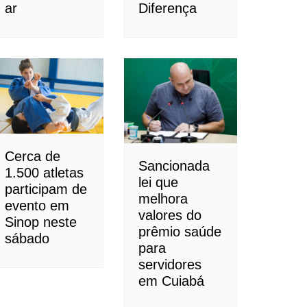
ar
Diferença
Cerca de
Sancionada
1.500 atletas
lei que
participam de
melhora
evento em
valores do
Sinop neste
prêmio saúde
sábado
para
servidores
em Cuiabá