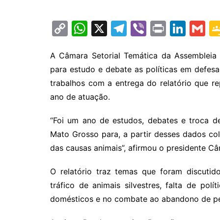
C
W
X
T
Vi
Pr
Li
G
o
h
el
b
in
n
m
p
at
e
er
t
k
ai
A Câmara Setorial Temática da Assembleia L
para estudo e debate as políticas em defesa 
y
s
gr
e
l
trabalhos com a entrega do relatório que r
Li
A
a
dI
ano de atuação.
n
p
m
n
k
p
“Foi um ano de estudos, debates e troca d
Mato Grosso para, a partir desses dados col
das causas animais”, afirmou o presidente Câ
O relatório traz temas que foram discutid
tráfico de animais silvestres, falta de pol
domésticos e no combate ao abandono de p