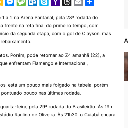
G
M
M
O
S
Y
T
E
S
o
e
e
ut
k
a
hr
m
h
o
s
s
lo
y
h
e
ai
ar
 1 a 1, na Arena Pantanal, pela 28ª rodada do
a frente na reta final do primeiro tempo, com
gl
s
s
o
p
o
a
l
e
ício da segunda etapa, com o gol de Clayson, mas
e
e
a
k.
e
o
d
A
 rebaixamento.
Cl
n
g
c
M
s
a
g
e
o
ai
ntos. Porém, pode retornar ao Z4 amanhã (22), a
s
er
m
l
que enfrentam Flamengo e Internacional,
sr
o
ntos, está um pouco mais folgado na tabela, porém
o
 pontuado pouco nas últimas rodada.
m
arta-feira, pela 29ª rodada do Brasileirão. Às 19h
Estádio Raulino de Oliveira. Às 21h30, o Cuiabá encara