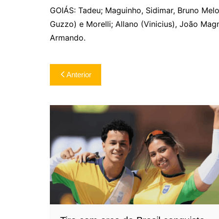
GOIÁS: Tadeu; Maguinho, Sidimar, Bruno Melo
Guzzo) e Morelli; Allano (Vinicius), João Mag
Armando.
Navegação
Anterior
de
Post