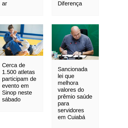
ar
Diferença
Cerca de
Sancionada
1.500 atletas
lei que
participam de
melhora
evento em
valores do
Sinop neste
prêmio saúde
sábado
para
servidores
em Cuiabá