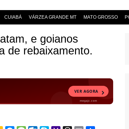
CUIABÁ
VÁRZEA GRANDE MT
MATO GROSSO
P
atam, e goianos
a de rebaixamento.