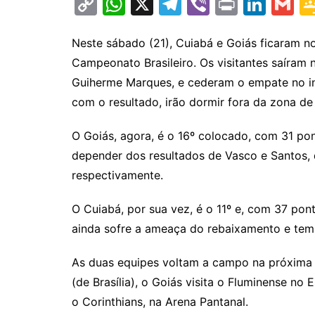
C
W
X
T
Vi
Pr
Li
G
o
h
el
b
in
n
m
p
at
e
er
t
k
ai
Neste sábado (21), Cuiabá e Goiás ficaram no
Campeonato Brasileiro. Os visitantes saíram n
y
s
gr
e
l
Guiherme Marques, e cederam o empate no in
Li
A
a
dI
com o resultado, irão dormir fora da zona de
n
p
m
n
k
p
O Goiás, agora, é o 16º colocado, com 31 po
depender dos resultados de Vasco e Santos, 
respectivamente.
O Cuiabá, por sua vez, é o 11º e, com 37 po
ainda sofre a ameaça do rebaixamento e tem
As duas equipes voltam a campo na próxima qu
(de Brasília), o Goiás visita o Fluminense no 
o Corinthians, na Arena Pantanal.