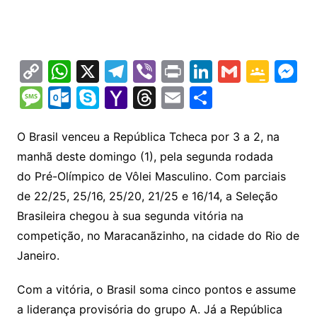
C
W
X
T
Vi
Pr
Li
G
G
M
o
h
el
b
in
n
m
o
e
M
O
S
Y
T
E
S
p
at
e
er
t
k
ai
o
s
e
ut
k
a
hr
m
h
y
s
gr
e
l
gl
s
s
lo
y
h
e
ai
ar
O Brasil venceu a República Tcheca por 3 a 2, na
Li
A
a
dI
e
e
manhã deste domingo (1), pela segunda rodada
s
o
p
o
a
l
e
do Pré-Olímpico de Vôlei Masculino. Com parciais
n
p
m
n
Cl
n
a
k.
e
o
d
de 22/25, 25/16, 25/20, 21/25 e 16/14, a Seleção
k
p
a
g
g
c
M
s
Brasileira chegou à sua segunda vitória na
s
e
e
o
ai
competição, no Maracanãzinho, na cidade do Rio de
sr
m
l
Janeiro.
o
Com a vitória, o Brasil soma cinco pontos e assume
o
a liderança provisória do grupo A. Já a República