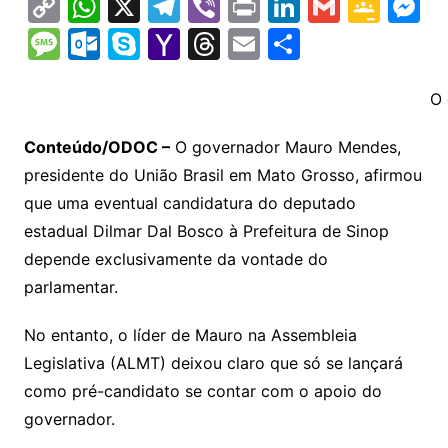
C
W
X
T
Vi
Pr
Li
G
G
M
o
h
el
b
in
n
m
o
e
M
O
S
Y
T
E
S
p
at
e
er
t
k
ai
o
s
e
ut
k
a
hr
m
h
y
s
gr
e
l
gl
s
s
lo
y
h
e
ai
ar
O 
Li
A
a
dI
e
e
s
o
p
o
a
l
e
Conteúdo/ODOC –
O governador Mauro Mendes,
n
p
m
n
Cl
n
a
k.
e
o
d
presidente do União Brasil em Mato Grosso, afirmou
k
p
a
g
g
c
M
s
que uma eventual candidatura do deputado
s
e
e
o
ai
estadual Dilmar Dal Bosco à Prefeitura de Sinop
sr
m
l
depende exclusivamente da vontade do
o
parlamentar.
o
No entanto, o líder de Mauro na Assembleia
m
Legislativa (ALMT) deixou claro que só se lançará
como pré-candidato se contar com o apoio do
governador.