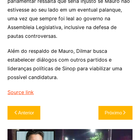
parlamentar ressalta que seria injusto se Mauro não
estivesse ao seu lado em um eventual palanque,
uma vez que sempre foi leal ao governo na
Assembleia Legislativa, inclusive na defesa de
pautas controversas.
Além do respaldo de Mauro, Dilmar busca
estabelecer diálogos com outros partidos e
lideranças políticas de Sinop para viabilizar uma
possível candidatura.
Source link
Navegação
Anterior
Próximo
de
Post