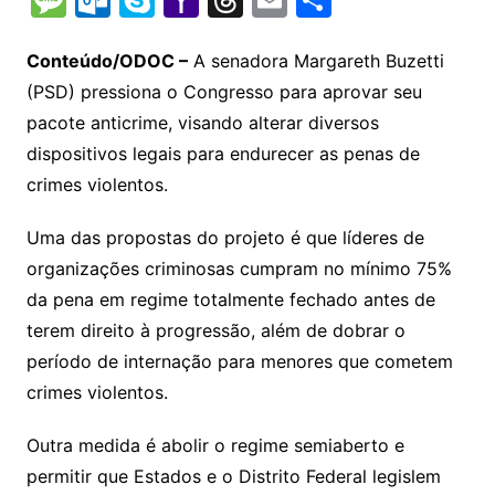
p
at
e
er
t
k
ai
o
s
e
ut
k
a
hr
m
h
y
s
gr
e
l
gl
s
s
lo
y
h
e
ai
ar
Conteúdo/ODOC –
A senadora Margareth Buzetti
Li
A
a
dI
e
e
(PSD) pressiona o Congresso para aprovar seu
s
o
p
o
a
l
e
pacote anticrime, visando alterar diversos
n
p
m
n
Cl
n
a
k.
e
o
d
dispositivos legais para endurecer as penas de
k
p
a
g
g
c
M
s
crimes violentos.
s
e
e
o
ai
sr
m
l
Uma das propostas do projeto é que líderes de
o
organizações criminosas cumpram no mínimo 75%
da pena em regime totalmente fechado antes de
o
terem direito à progressão, além de dobrar o
m
período de internação para menores que cometem
crimes violentos.
Outra medida é abolir o regime semiaberto e
permitir que Estados e o Distrito Federal legislem