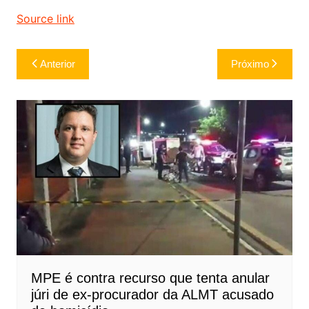
Source link
Navegação
Anterior
Próximo
de
Post
MPE é contra recurso que tenta anular
júri de ex-procurador da ALMT acusado